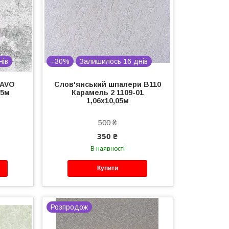
нів
–30%
Залишилось 16 днів
RAVO
Слов'янський шпалери В110
05м
Карамель 2 1109-01
1,06х10,05м
500 ₴
350 ₴
В наявності
Купити
Розпродож