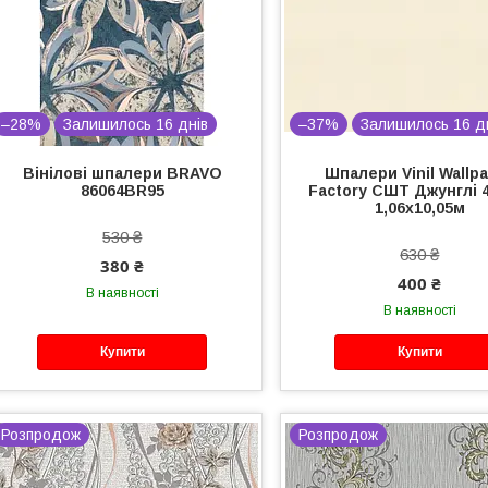
–28%
Залишилось 16 днів
–37%
Залишилось 16 д
Вінілові шпалери BRAVO
Шпалери Vinil Wallp
86064BR95
Factory СШТ Джунглі 
1,06х10,05м
530 ₴
630 ₴
380 ₴
400 ₴
В наявності
В наявності
Купити
Купити
Розпродож
Розпродож