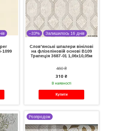
нів
–33%
Залишилось 16 днів
aper
Слов'янські шпалери вінілові
4-1099
на флізеліновій основі В109
Трапеція 3687-01 1,06х10,05м
460 ₴
310 ₴
В наявності
Купити
Розпродож