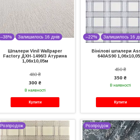
–38%
Залишилось 16 днів
–22%
Залишилось 16 д
Шпалери Vinil Wallpaper
Вінілові шпалери Ass
Factory ДХН-1496/3 Атурина
640AS90 1,06х10,0
1,06х10,05м
450 ₴
480 ₴
350 ₴
300 ₴
В наявності
В наявності
Купити
Купити
Розпродож
Розпродож