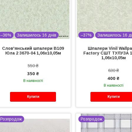
–36%
Залишилось 16 днів
–37%
Залишилось 16 д
Слов'янський шпалери В109
Шпалери Vinil Wallp
Юла 2 3670-04 1,06х10,05м
Factory СШТ ТУЛУЗА 1
1,06х10,05м
550 ₴
630 ₴
350 ₴
400 ₴
В наявності
В наявності
Купити
Купити
Розпродож
Розпродож