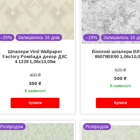
–25%
Залишилось 16 днів
–19%
Залишилось 16 д
Шпалери Vinil Wallpaper
Вінілові шпалери B
Factory Ромбада декор ДХС
86079BR90 1,06х10,
4 1328 1,06х10,05м
620 ₴
400 ₴
500 ₴
300 ₴
В наявності
В наявності
Купити
Купити
Розпродож
Розпродож