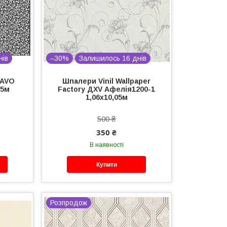
нів
–30%
Залишилось 16 днів
RAVO
Шпалери Vinil Wallpaper
05м
Factory ДХV Афелія1200-1
1,06х10,05м
500 ₴
350 ₴
В наявності
Купити
Розпродож