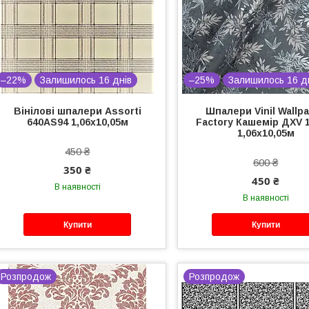
–22%
Залишилось 16 днів
–25%
Залишилось 16 д
Вінілові шпалери Assorti
Шпалери Vinil Wallp
640AS94 1,06х10,05м
Factory Кашемір ДХV 1
1,06х10,05м
450 ₴
600 ₴
350 ₴
450 ₴
В наявності
В наявності
Купити
Купити
Розпродож
Розпродож