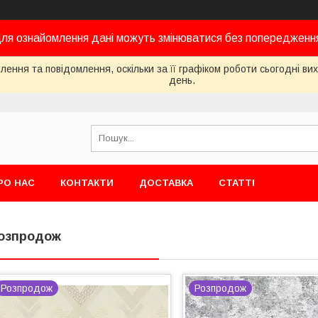
ля ознайомлення дані можуть змінюватися без попередженн
ення та повідомлення, оскільки за її графіком роботи сьогодні в
день.
РО НАС
КОНТАКТИ
ДОСТАВКА
СТАТТІ
озпродож
Розпродож
Розпродож