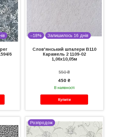
нів
–18%
Залишилось 16 днів
aper
Слов'янський шпалери В110
594/6
Карамель 2 1109-02
1,06х10,05м
550 ₴
450 ₴
В наявності
Купити
Розпродож