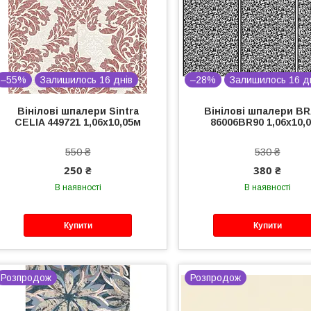
–55%
Залишилось 16 днів
–28%
Залишилось 16 д
Вінілові шпалери Sintra
Вінілові шпалери B
CELIA 449721 1,06х10,05м
86006BR90 1,06х10,
550 ₴
530 ₴
250 ₴
380 ₴
В наявності
В наявності
Купити
Купити
Розпродож
Розпродож