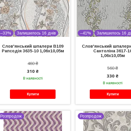
–33%
Залишилось 16 днів
–41%
Залишилось 16 д
Слов'янський шпалери В109
Слов'янський шпалер
Рапсодія 3635-10 1,06х10,05м
Сантоліна 3617-1
1,06х10,05м
460 ₴
560 ₴
310 ₴
330 ₴
В наявності
В наявності
Купити
Купити
Розпродож
Розпродож