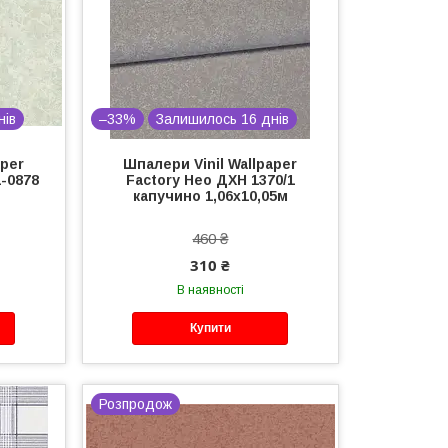
нів
–33%
Залишилось 16 днів
aper
Шпалери Vinil Wallpaper
-0878
Factory Нео ДХН 1370/1
капучино 1,06х10,05м
460 ₴
310 ₴
В наявності
Купити
Розпродож