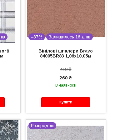
нів
–37%
Залишилось 16 днів
orti
Вінілові шпалери Bravo
5м
84005BR83 1,06х10,05м
410 ₴
260 ₴
В наявності
Купити
Розпродож