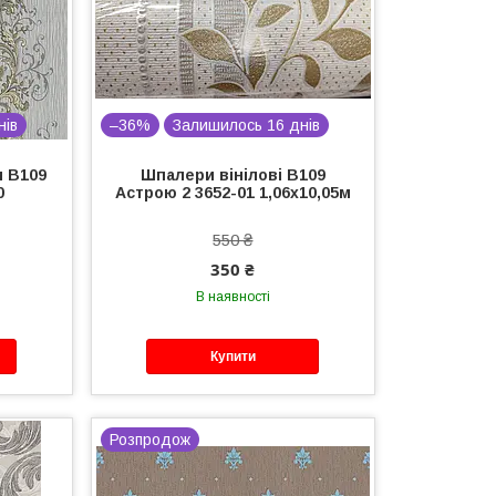
нів
–36%
Залишилось 16 днів
и В109
Шпалери вінілові В109
0
Астрою 2 3652-01 1,06х10,05м
550 ₴
350 ₴
В наявності
Купити
Розпродож