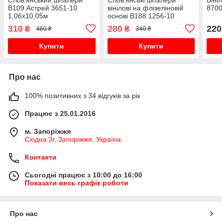
В109 Астрей 3651-10
вінілові на флізеліновій
8700
1,06х10,05м
основі В188 1256-10
1,06х10,05м
310
280
220
₴
₴
460 ₴
340 ₴
Купити
Купити
Про нас
100% позитивних з 34 відгуків за рік
Працює з 25.01.2016
м. Запоріжжя
Східна 3г, Запоріжжя, Україна
Контакти
Сьогодні працює з 10:00 до 16:00
Показати весь графік роботи
Про нас