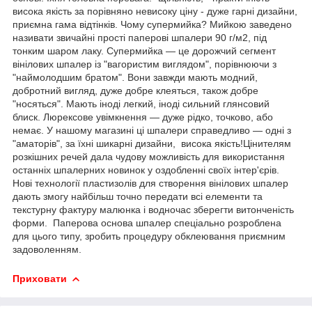
висока якість за порівняно невисоку ціну - дуже гарні дизайни,
приємна гама відтінків. Чому супермийка? Мийкою заведено
називати звичайні прості паперові шпалери 90 г/м2, під
тонким шаром лаку. Супермийка — це дорожчий сегмент
вінілових шпалер із "вагористим виглядом", порівнюючи з
"наймолодшим братом". Вони завжди мають модний,
добротний вигляд, дуже добре клеяться, також добре
"носяться". Мають іноді легкий, іноді сильний глянсовий
блиск. Люрексове увімкнення — дуже рідко, точково, або
немає. У нашому магазині ці шпалери справедливо — одні з
"аматорів", за їхні шикарні дизайни, висока якість!Цінителям
розкішних речей дала чудову можливість для використання
останніх шпалерних новинок у оздобленні своїх інтер'єрів.
Нові технології пластизолів для створення вінілових шпалер
дають змогу найбільш точно передати всі елементи та
текстурну фактуру малюнка і водночас зберегти витонченість
форми. Паперова основа шпалер спеціально розроблена
для цього типу, зробить процедуру обклеювання приємним
задоволенням.
Приховати