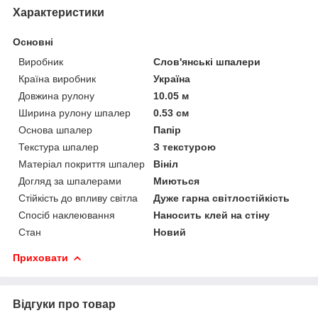
Характеристики
Основні
Виробник
Слов'янські шпалери
Країна виробник
Україна
Довжина рулону
10.05 м
Ширина рулону шпалер
0.53 см
Основа шпалер
Папір
Текстура шпалер
З текстурою
Матеріал покриття шпалер
Вініл
Догляд за шпалерами
Миються
Стійкість до впливу світла
Дуже гарна світлостійкість
Спосіб наклеювання
Наносить клей на стіну
Стан
Новий
Приховати
Відгуки про товар