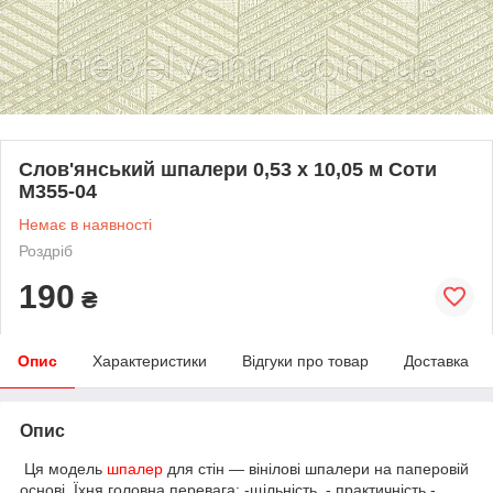
Слов'янський шпалери 0,53 х 10,05 м Соти
М355-04
Немає в наявності
Роздріб
190
₴
Опис
Характеристики
Відгуки про товар
Доставка
Опис
Ця модель
шпалер
для стін — вінілові шпалери на паперовій
основі. Їхня головна перевага: -щільність, - практичність -