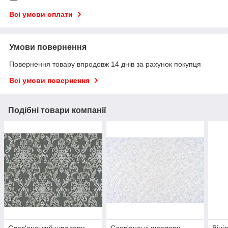
Всі умови оплати
Умови повернення
Повернення товару впродовж 14 днів за рахунок покупця
Всі умови повернення
Подібні товари компанії
Слов'янський шпалери
Слов'янські шпалери
Віні