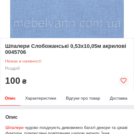
Шпалери Слобожанські 0,53х10,05м акрилові
0045706
Немає в наявності
Роздріб
100
₴
Опис
Характеристики
Відгуки про товар
Доставка
Опис
Шпалери
чудово поєднують дивовижно багаті декори та цікаві
фактури, підкреслені повітряним шаром акрилу. Їхня