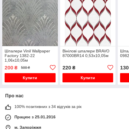
Шпалери Vinil Wallpaper
Вінілові шпалери BRAVO
Шпа
Factory 1382-22
87000BR14 0,53х10,05м
0982
1,06х10,05м
200
220
130
₴
₴
500 ₴
Купити
Купити
Про нас
100% позитивних з 34 відгуків за рік
Працює з 25.01.2016
м. Запоріжжя