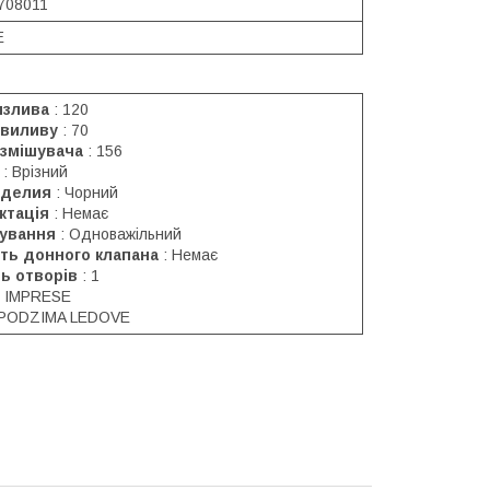
708011
E
излива
: 120
 виливу
: 70
 змішувача
: 156
: Врізний
зделия
: Чорний
ктація
: Немає
рування
: Одноважільний
ть донного клапана
: Немає
ть отворів
: 1
: IMPRESE
 PODZIMA LEDOVE