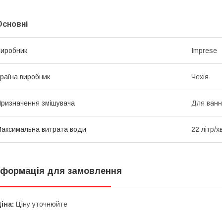
Основні
иробник
Imprese
раїна виробник
Чехія
ризначення змішувача
Для ван
аксимальна витрата води
22 літр/х
нформація для замовлення
іна:
Ціну уточнюйте