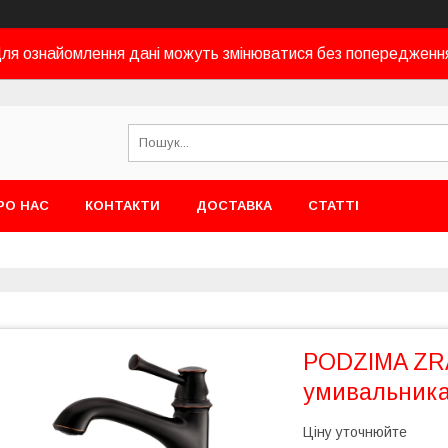
ля ознайомлення дані можуть змінюватися без попередженн
РО НАС
КОНТАКТИ
ДОСТАВКА
СТАТТІ
PODZIMA ZRA
умивальника
Ціну уточнюйте