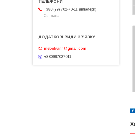
шпалери
+380 (99) 702-70-11
Світлана
mebelvann@gmail.com
+380997027011
Х