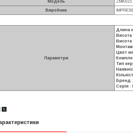
Модель
ZMK021
Виробник
IMPRES
Длина 
Висота
Висота
Монтаж
Цвет и
Параметри
Компле
Тип ке
Наявніс
Кількіс
Бренд
Серія
:
арактеристики