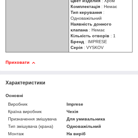
Цвет изделия
: Хром
Комплектація
: Немає
Тип керування
:
Одноважільний
Наявність донного
клапана
: Немає
Кількість отворів
: 1
Бренд
: IMPRESE
Серія
: VYSKOV
Приховати
Характеристики
Основні
Виробник
Imprese
Країна виробник
Чехія
Призначення змішувача
Для умивальника
Тип змішувача (крана)
Одноважільний
Монтаж
На виріб