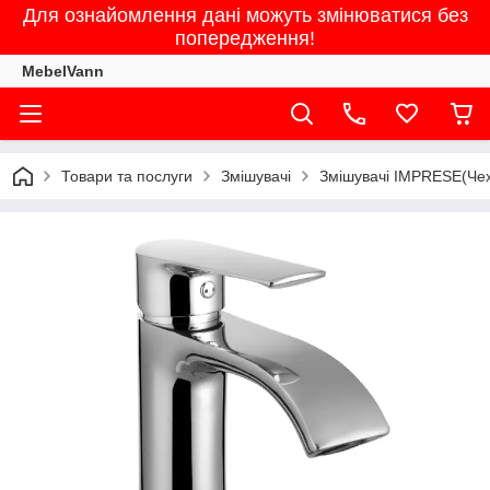
Для ознайомлення дані можуть змінюватися без
попередження!
MebelVann
Товари та послуги
Змішувачі
Змішувачі IMPRESE(Чех