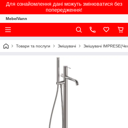
Для ознайомлення дані можуть змінюватися без
попередження!
MebelVann
Товари та послуги
Змішувачі
Змішувачі IMPRESE(Чех