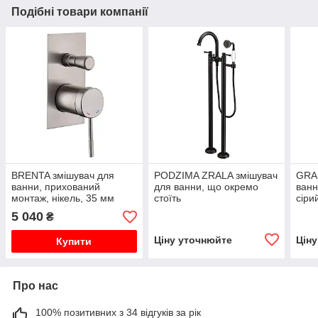
Подібні товари компанії
BRENTA змішувач для
PODZIMA ZRALA змішувач
GRAF
ванни, прихований
для ванни, що окремо
ванн
монтаж, нікель, 35 мм
стоїть
сіри
5 040
₴
Ціну уточнюйте
Цін
Купити
Про нас
100% позитивних з 34 відгуків за рік