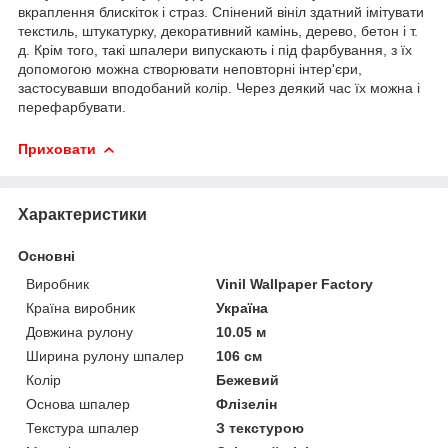
вкраплення блискіток і страз. Спінений вініл здатний імітувати
текстиль, штукатурку, декоративний камінь, дерево, бетон і т.
д. Крім того, такі шпалери випускають і під фарбування, з їх
допомогою можна створювати неповторні інтер'єри,
застосувавши вподобаний колір. Через деякий час їх можна і
перефарбувати.
Приховати
Характеристики
Основні
Виробник
Vinil Wallpaper Factory
Країна виробник
Україна
Довжина рулону
10.05 м
Ширина рулону шпалер
106 см
Колір
Бежевий
Основа шпалер
Флізелін
Текстура шпалер
З текстурою