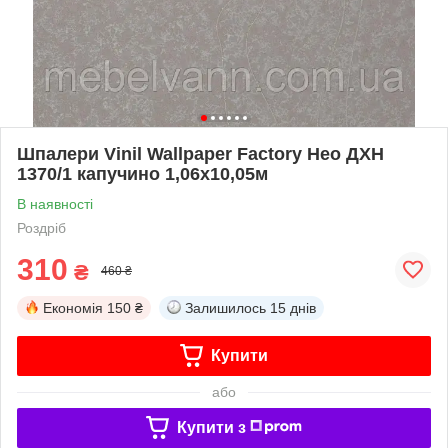
Шпалери Vinil Wallpaper Factory Нео ДХН
1370/1 капучино 1,06х10,05м
В наявності
Роздріб
310
₴
460 ₴
Економія
150 ₴
Залишилось
15 днів
Купити
або
Купити з