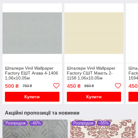
Шпалери Vinil Wallpaper
Шпалери Vinil Wallpaper
Шпал
Factory ЕШТ Агава 4-1406
Factory СШТ Мають 2-
Fact
1,06х10,05м
1158 1,06х10,05м
1594
500
450
450
₴
₴
750 ₴
660 ₴
Купити
Купити
Акційні пропозиції та новинки
Розпродож
–60%
Розпродож
–55%