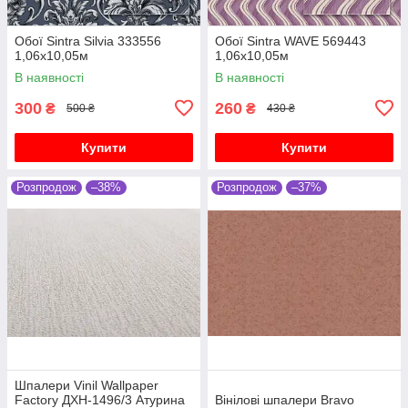
Oбої Sintra Silvia 333556
Oбої Sintra WAVE 569443
1,06х10,05м
1,06х10,05м
В наявності
В наявності
300
260
₴
₴
500 ₴
430 ₴
Купити
Купити
Розпродож
–38%
Розпродож
–37%
Шпалери Vinil Wallpaper
Factory ДХН-1496/3 Атурина
Вінілові шпалери Bravo