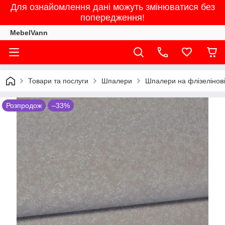
Для ознайомлення дані можуть змінюватися без
попередження!
MebelVann
Товари та послуги
Шпалери
Шпалери на флізеліновій
Розпродож
–33%