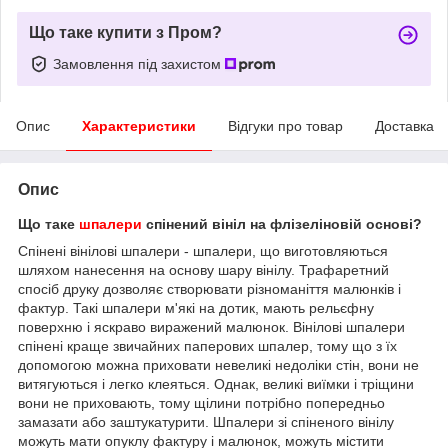
Що таке купити з Пром?
Замовлення під захистом
Опис
Характеристики
Відгуки про товар
Доставка
Опис
Що таке
шпалери
спінений вініл на флізеліновій основі?
Спінені вінілові шпалери - шпалери, що виготовляються
шляхом нанесення на основу шару вінілу. Трафаретний
спосіб друку дозволяє створювати різноманіття малюнків і
фактур. Такі шпалери м'які на дотик, мають рельєфну
поверхню і яскраво виражений малюнок. Вінілові шпалери
спінені краще звичайних паперових шпалер, тому що з їх
допомогою можна приховати невеликі недоліки стін, вони не
витягуються і легко клеяться. Однак, великі виїмки і тріщини
вони не приховають, тому щілини потрібно попередньо
замазати або заштукатурити. Шпалери зі спіненого вінілу
можуть мати опуклу фактуру і малюнок, можуть містити