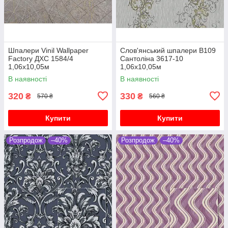
Шпалери Vinil Wallpaper
Слов'янський шпалери В109
Factory ДХС 1584/4
Сантоліна 3617-10
1,06х10,05м
1,06х10,05м
В наявності
В наявності
320
330
₴
₴
570 ₴
560 ₴
Купити
Купити
Розпродож
–40%
Розпродож
–40%