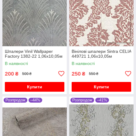
Шпалери Vinil Wallpaper
Вінілові шпалери Sintra CELIA
Factory 1382-22 1,06х10,05м
449721 1,06х10,05м
В наявності
В наявності
200
250
₴
₴
500 ₴
550 ₴
Купити
Купити
Розпродож
–44%
Розпродож
–41%