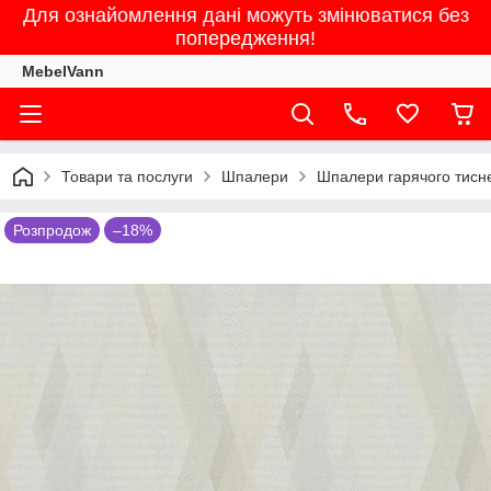
Для ознайомлення дані можуть змінюватися без
попередження!
MebelVann
Товари та послуги
Шпалери
Шпалери гарячого тисне
Розпродож
–18%