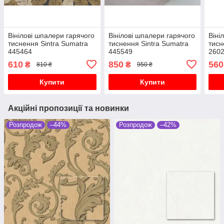
Вінілові шпалери гарячого
Вінілові шпалери гарячого
Віні
тиснення Sintra Sumatra
тиснення Sintra Sumatra
тисн
445464
445549
260
610
850
560
₴
₴
810 ₴
950 ₴
Купити
Купити
Акційні пропозиції та новинки
Розпродож
–44%
Розпродож
–42%