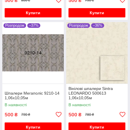
500
500
₴
₴
800 ₴
790 ₴
Купити
Купити
Розпродож
–37%
Розпродож
–36%
Вінілові шпалери Sintra
Шпалери Мегаполіс 9210-14
LEONARDO 500613
1,06х10,05м
1,06х10,05м
В наявності
В наявності
500
500
₴
₴
790 ₴
780 ₴
Купити
Купити