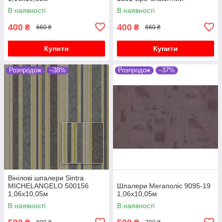
1,06х10,05м
В наявності
В наявності
400
400
₴
₴
660 ₴
660 ₴
Купити
Купити
Розпродож
–38%
Розпродож
–37%
Вінілові шпалери Sintra
MICHELANGELO 500156
Шпалери Мегаполіс 9095-19
1,06х10,05м
1,06х10,05м
В наявності
В наявності