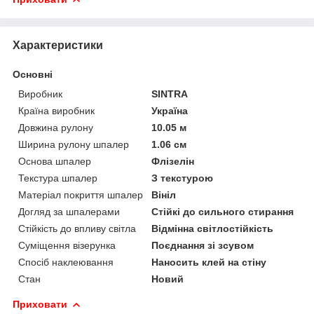
Характеристики
Основні
Виробник
SINTRA
Країна виробник
Україна
Довжина рулону
10.05 м
Ширина рулону шпалер
1.06 см
Основа шпалер
Флізелін
Текстура шпалер
З текстурою
Матеріал покриття шпалер
Вініл
Догляд за шпалерами
Стійкі до сильного стирання
Стійкість до впливу світла
Відмінна світлостійкість
Суміщення візерунка
Поєднання зі зсувом
Спосіб наклеювання
Наносить клей на стіну
Стан
Новий
Приховати