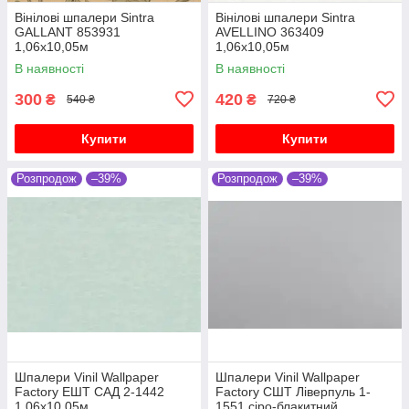
Вінілові шпалери Sintra
Вінілові шпалери Sintra
GALLANT 853931
AVELLINO 363409
1,06х10,05м
1,06х10,05м
В наявності
В наявності
300
420
₴
₴
540 ₴
720 ₴
Купити
Купити
Розпродож
–39%
Розпродож
–39%
Шпалери Vinil Wallpaper
Шпалери Vinil Wallpaper
Factory ЕШТ САД 2-1442
Factory СШТ Ліверпуль 1-
1,06х10,05м
1551 сіро-блакитний