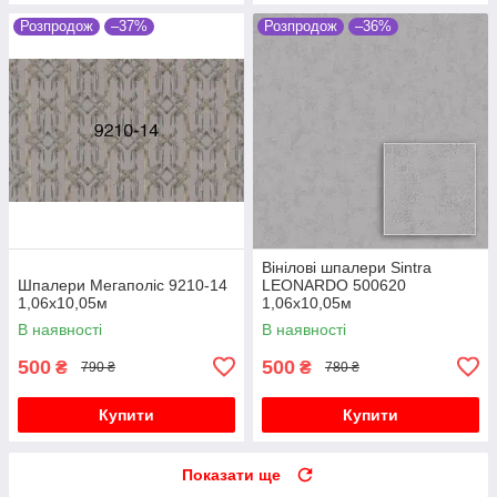
Розпродож
–37%
Розпродож
–36%
Вінілові шпалери Sintra
Шпалери Мегаполіс 9210-14
LEONARDO 500620
1,06х10,05м
1,06х10,05м
В наявності
В наявності
500
500
₴
₴
790 ₴
780 ₴
Купити
Купити
Показати ще