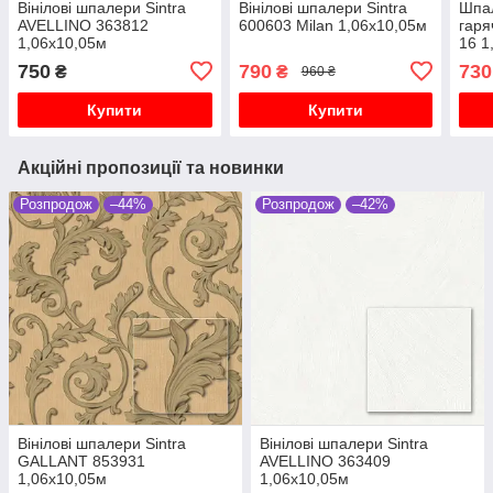
Вінілові шпалери Sintra
Вінілові шпалери Sintra
Шпа
AVELLINO 363812
600603 Milan 1,06х10,05м
гаря
1,06х10,05м
16 1
750
790
730
₴
₴
960 ₴
Купити
Купити
Акційні пропозиції та новинки
Розпродож
–44%
Розпродож
–42%
Вінілові шпалери Sintra
Вінілові шпалери Sintra
GALLANT 853931
AVELLINO 363409
1,06х10,05м
1,06х10,05м