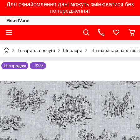
Для ознайомлення дані можуть змінюватися без
попередження!
MebelVann
Товари та послуги
Шпалери
Шпалери гарячого тисне
Розпродож
–32%