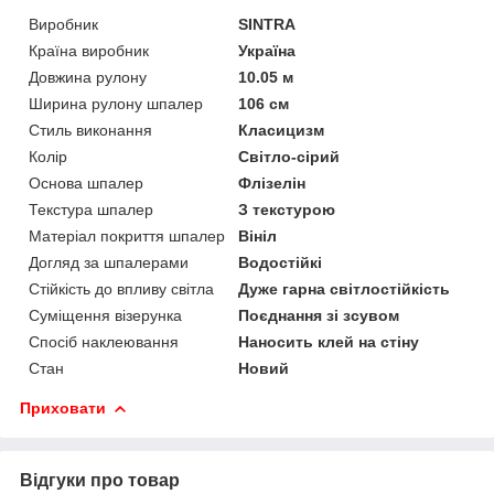
Виробник
SINTRA
Країна виробник
Україна
Довжина рулону
10.05 м
Ширина рулону шпалер
106 см
Стиль виконання
Класицизм
Колір
Світло-сірий
Основа шпалер
Флізелін
Текстура шпалер
З текстурою
Матеріал покриття шпалер
Вініл
Догляд за шпалерами
Водостійкі
Стійкість до впливу світла
Дуже гарна світлостійкість
Суміщення візерунка
Поєднання зі зсувом
Спосіб наклеювання
Наносить клей на стіну
Стан
Новий
Приховати
Відгуки про товар