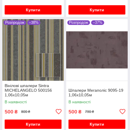
Купити
Купити
Розпродож
–38%
Розпродож
–37%
Вінілові шпалери Sintra
MICHELANGELO 500156
Шпалери Мегаполіс 9095-19
1,06х10,05м
1,06х10,05м
В наявності
В наявності
500
500
₴
₴
800 ₴
790 ₴
Купити
Купити