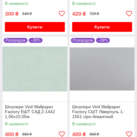
В наявності
В наявності
300
420
₴
₴
540 ₴
720 ₴
Купити
Купити
Розпродож
–39%
Розпродож
–39%
Шпалери Vinil Wallpaper
Шпалери Vinil Wallpaper
Factory ЕШТ САД 2-1442
Factory СШТ Ліверпуль 1-
1,06х10,05м
1551 сіро-блакитний
1,06х10,05м
В наявності
В наявності
400
400
₴
₴
660 ₴
660 ₴