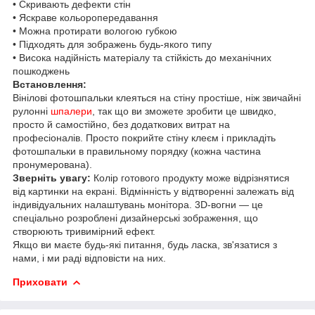
• Скривають дефекти стін
• Яскраве кольоропередавання
• Можна протирати вологою губкою
• Підходять для зображень будь-якого типу
• Висока надійність матеріалу та стійкість до механічних
пошкоджень
Встановлення:
Вінілові фотошпальки клеяться на стіну простіше, ніж звичайні
рулонні
шпалери
, так що ви зможете зробити це швидко,
просто й самостійно, без додаткових витрат на
професіоналів. Просто покрийте стіну клеєм і прикладіть
фотошпальки в правильному порядку (кожна частина
пронумерована).
Зверніть увагу:
Колір готового продукту може відрізнятися
від картинки на екрані. Відмінність у відтворенні залежать від
індивідуальних налаштувань монітора. 3D-вогни — це
спеціально розроблені дизайнерські зображення, що
створюють тривимірний ефект.
Якщо ви маєте будь-які питання, будь ласка, зв'язатися з
нами, і ми раді відповісти на них.
Приховати