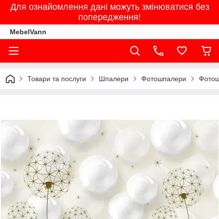
Для ознайомлення дані можуть змінюватися без
попередження!
MebelVann
Товари та послуги
Шпалери
Фотошпалери
Фотош