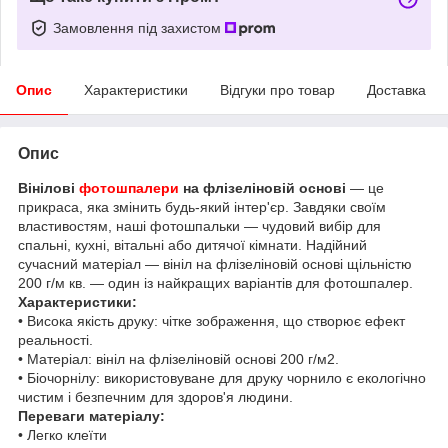
Замовлення під захистом
Опис
Характеристики
Відгуки про товар
Доставка
Опис
Вінілові
фотошпалери
на флізеліновій основі
— це
прикраса, яка змінить будь-який інтер'єр. Завдяки своїм
властивостям, наші фотошпальки — чудовий вибір для
спальні, кухні, вітальні або дитячої кімнати. Надійний
сучасний матеріал — вініл на флізеліновій основі щільністю
200 г/м кв. — один із найкращих варіантів для фотошпалер.
Характеристики:
• Висока якість друку: чітке зображення, що створює ефект
реальності.
• Матеріал: вініл на флізеліновій основі 200 г/м2.
• Біочорнілу: використовуване для друку чорнило є екологічно
чистим і безпечним для здоров'я людини.
Переваги матеріалу:
• Легко клеїти