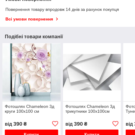
Повернення товару впродовж 14 днів за рахунок покупця
Всі умови повернення
Подібні товари компанії
Фотошлях Chameleon 3д
Фотошлях Chameleon 3д
Фот
круги 100х100 см
трикутники 100х100см
Туне
390
390
від
₴
від
₴
від
Купити
Купити