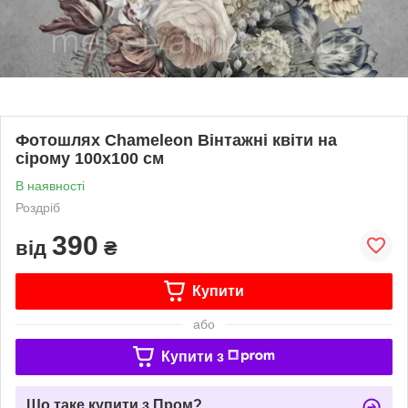
Фотошлях Chameleon Вінтажні квіти на
сірому 100х100 см
В наявності
Роздріб
390
від
₴
Купити
або
Купити з
Що таке купити з Пром?