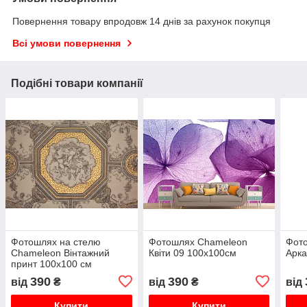
Повернення товару впродовж 14 днів за рахунок покупця
Всі умови повернення
Подібні товари компанії
Фотошлях на стелю
Фотошлях Chameleon
Фот
Chameleon Вінтажний
Квіти 09 100х100см
Арка
принт 100х100 см
390
390
від
₴
від
₴
від
Купити
Купити