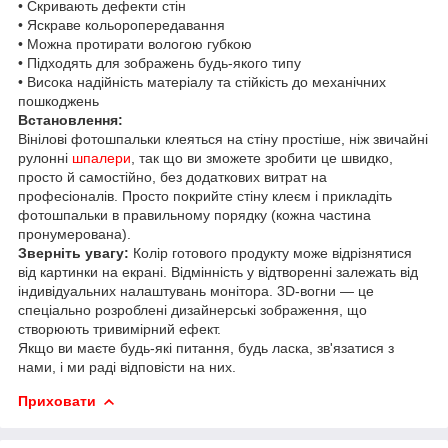
• Скривають дефекти стін
• Яскраве кольоропередавання
• Можна протирати вологою губкою
• Підходять для зображень будь-якого типу
• Висока надійність матеріалу та стійкість до механічних
пошкоджень
Встановлення:
Вінілові фотошпальки клеяться на стіну простіше, ніж звичайні
рулонні
шпалери
, так що ви зможете зробити це швидко,
просто й самостійно, без додаткових витрат на
професіоналів. Просто покрийте стіну клеєм і прикладіть
фотошпальки в правильному порядку (кожна частина
пронумерована).
Зверніть увагу:
Колір готового продукту може відрізнятися
від картинки на екрані. Відмінність у відтворенні залежать від
індивідуальних налаштувань монітора. 3D-вогни — це
спеціально розроблені дизайнерські зображення, що
створюють тривимірний ефект.
Якщо ви маєте будь-які питання, будь ласка, зв'язатися з
нами, і ми раді відповісти на них.
Приховати