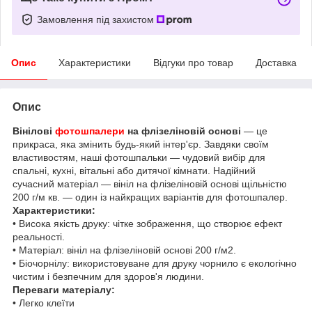
Замовлення під захистом
Опис
Характеристики
Відгуки про товар
Доставка
Опис
Вінілові
фотошпалери
на флізеліновій основі
— це
прикраса, яка змінить будь-який інтер'єр. Завдяки своїм
властивостям, наші фотошпальки — чудовий вибір для
спальні, кухні, вітальні або дитячої кімнати. Надійний
сучасний матеріал — вініл на флізеліновій основі щільністю
200 г/м кв. — один із найкращих варіантів для фотошпалер.
Характеристики:
• Висока якість друку: чітке зображення, що створює ефект
реальності.
• Матеріал: вініл на флізеліновій основі 200 г/м2.
• Біочорнілу: використовуване для друку чорнило є екологічно
чистим і безпечним для здоров'я людини.
Переваги матеріалу:
• Легко клеїти