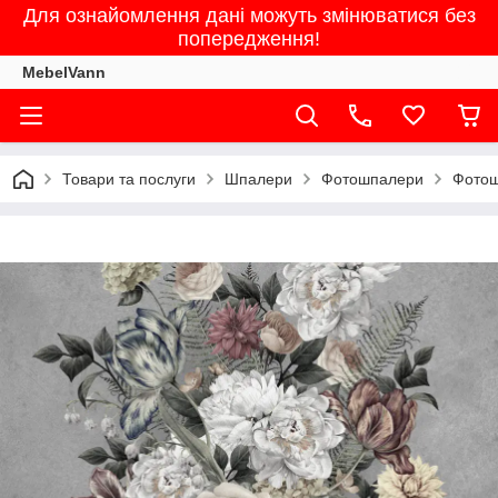
Для ознайомлення дані можуть змінюватися без
попередження!
MebelVann
Товари та послуги
Шпалери
Фотошпалери
Фотош