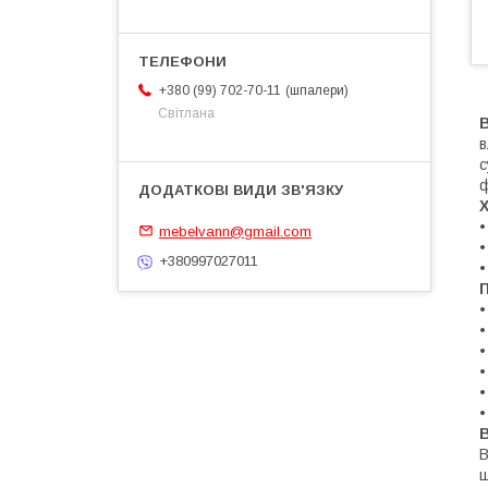
шпалери
+380 (99) 702-70-11
Світлана
В
в
с
•
mebelvann@gmail.com
•
+380997027011
•
П
•
•
•
•
•
•
В
ш