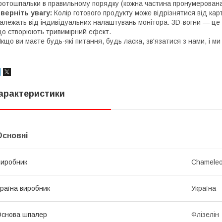
отошпальки в правильному порядку (кожна частина пронумерована
верніть увагу:
Колір готового продукту може відрізнятися від карт
алежать від індивідуальних налаштувань монітора. 3D-вогни — це
о створюють тривимірний ефект.
кщо ви маєте будь-які питання, будь ласка, зв'язатися з нами, і ми 
арактеристики
Основні
иробник
Chamele
раїна виробник
Україна
снова шпалер
Флізелін