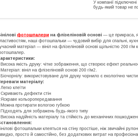
У компанії підключені
будь-який товар не п
інілові
фотошпалери
на флізеліновій основі
— це прикраса, я
ластивостям, наші фотошпальки — чудовий вибір для спальні, кухні
учасний матеріал — вініл на флізеліновій основі щільністю 200 г/м 
фотошпалер.
Характеристики:
 Висока якість друку: чітке зображення, що створює ефект реальнос
 Матеріал: вініл на флізеліновій основі 200 г/м2.
 Біочорнілу: використовуване для друку чорнило є екологічно чист
ереваги матеріалу:
 Легко клеїти
 Скривають дефекти стін
 Яскраве кольоропередавання
 Можна протирати вологою губкою
 Підходять для зображень будь-якого типу
 Висока надійність матеріалу та стійкість до механічних пошкоджен
Встановлення:
інілові фотошпальки клеяться на стіну простіше, ніж звичайні руло
видко, просто й самостійно, без додаткових витрат на професіонал