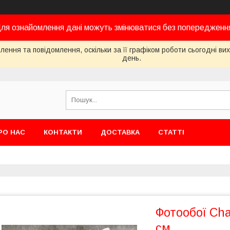
ля ознайомлення дані можуть змінюватися без попередженн
ення та повідомлення, оскільки за її графіком роботи сьогодні в
день.
РО НАС
КОНТАКТИ
ДОСТАВКА
СТАТТІ
Фотообої Cha
см