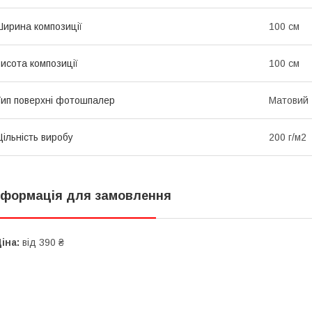
ирина композиції
100 см
исота композиції
100 см
ип поверхні фотошпалер
Матовий
ільність виробу
200 г/м2
нформація для замовлення
іна:
від 390 ₴