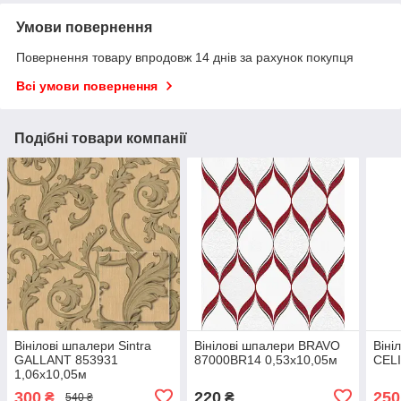
Умови повернення
Повернення товару впродовж 14 днів за рахунок покупця
Всі умови повернення
Подібні товари компанії
Вінілові шпалери Sintra
Вінілові шпалери BRAVO
Віні
GALLANT 853931
87000BR14 0,53х10,05м
CELI
1,06х10,05м
300
220
250
₴
₴
540 ₴