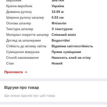
Виробник
SINTRA
Країна виробник
Україна
Довжина рулону
10.05 м
Ширина рулону шпалер
0.53 см
Основа шпалер
Флізелін
Текстура шпалер
З текстурою
Матеріал покриття шпалер
Спінений вініл
Догляд за шпалерами
Водостійкі
Стійкість до впливу світла
Відмінна світлостійкість
Суміщення візерунка
Пряме суміщення
Спосіб наклеювання
Наносить клей на стіну
Стан
Новий
Приховати
Відгуки про товар
Ще немає відгуків про цей товар