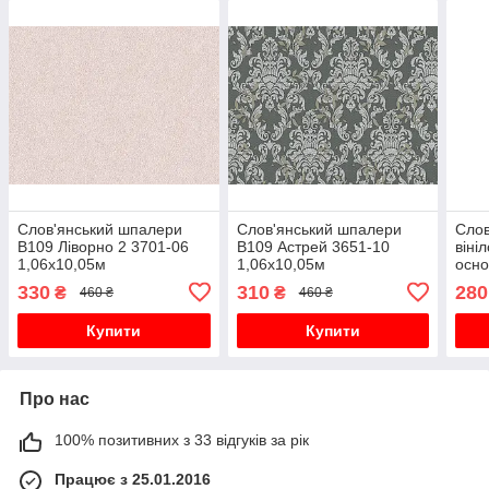
Слов'янський шпалери
Слов'янський шпалери
Слов
В109 Ліворно 2 3701-06
В109 Астрей 3651-10
віні
1,06х10,05м
1,06х10,05м
осно
1,06
330
310
280
₴
₴
460 ₴
460 ₴
Купити
Купити
Про нас
100% позитивних з 33 відгуків за рік
Працює з 25.01.2016