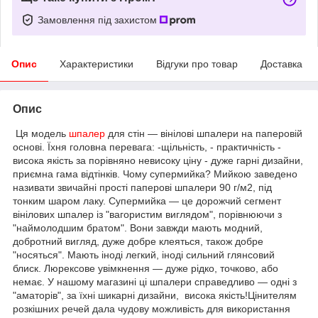
Замовлення під захистом
Опис
Характеристики
Відгуки про товар
Доставка
Опис
Ця модель
шпалер
для стін — вінілові шпалери на паперовій
основі. Їхня головна перевага: -щільність, - практичність -
висока якість за порівняно невисоку ціну - дуже гарні дизайни,
приємна гама відтінків. Чому супермийка? Мийкою заведено
називати звичайні прості паперові шпалери 90 г/м2, під
тонким шаром лаку. Супермийка — це дорожчий сегмент
вінілових шпалер із "вагористим виглядом", порівнюючи з
"наймолодшим братом". Вони завжди мають модний,
добротний вигляд, дуже добре клеяться, також добре
"носяться". Мають іноді легкий, іноді сильний глянсовий
блиск. Люрексове увімкнення — дуже рідко, точково, або
немає. У нашому магазині ці шпалери справедливо — одні з
"аматорів", за їхні шикарні дизайни, висока якість!Цінителям
розкішних речей дала чудову можливість для використання