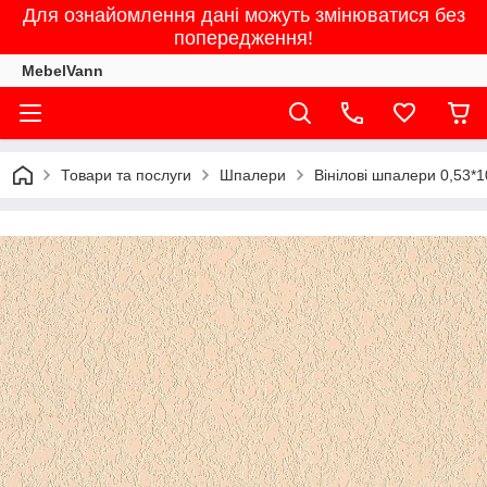
Для ознайомлення дані можуть змінюватися без
попередження!
MebelVann
Товари та послуги
Шпалери
Вінілові шпалери 0,53*1