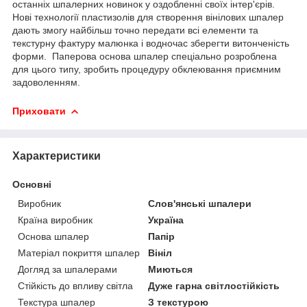
останніх шпалерних новинок у оздобленні своїх інтер'єрів.
Нові технології пластизолів для створення вінілових шпалер
дають змогу найбільш точно передати всі елементи та
текстурну фактуру малюнка і водночас зберегти витонченість
форми. Паперова основа шпалер спеціально розроблена
для цього типу, зробить процедуру обклеювання приємним
задоволенням.
Приховати
Характеристики
Основні
Виробник
Слов'янські шпалери
Країна виробник
Україна
Основа шпалер
Папір
Матеріал покриття шпалер
Вініл
Догляд за шпалерами
Миються
Стійкість до впливу світла
Дуже гарна світлостійкість
Текстура шпалер
З текстурою