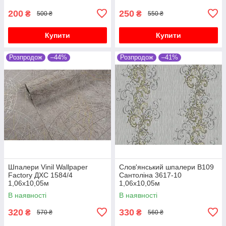
200
250
₴
₴
500 ₴
550 ₴
Купити
Купити
Розпродож
–44%
Розпродож
–41%
Шпалери Vinil Wallpaper
Слов'янський шпалери В109
Factory ДХС 1584/4
Сантоліна 3617-10
1,06х10,05м
1,06х10,05м
В наявності
В наявності
320
330
₴
₴
570 ₴
560 ₴