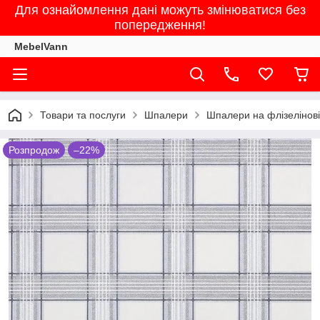
Для ознайомлення дані можуть змінюватися без
попередження!
MebelVann
Товари та послуги
Шпалери
Шпалери на флізеліновій
Розпродож
–22%