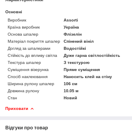
Основні
Виробник
Assorti
Країна виробник
Україна
Основа шпалер
Флізелін
Матеріал покриття шпалер
Спінений вініл
Догляд за шпалерами
Водостійкі
Стійкість до впливу світла
Дуже гарна світлостійкість
Текстура шпалер
З текстурою
Суміщення візерунка
Пряме суміщення
Спосіб наклеювання
Наносить клей на стіну
Ширина рулону шпалер
106 см
Довжина рулону
10.05 м
Стан
Новий
Приховати
Відгуки про товар