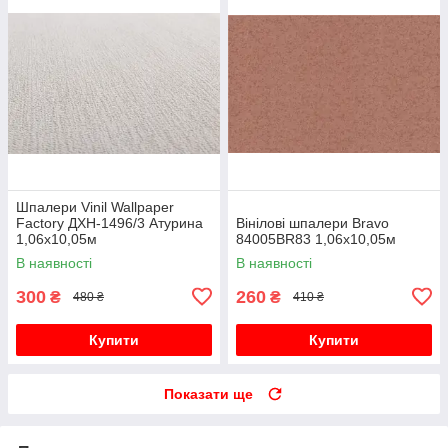
Шпалери Vinil Wallpaper
Factory ДХН-1496/3 Атурина
Вінілові шпалери Bravo
1,06х10,05м
84005BR83 1,06х10,05м
В наявності
В наявності
300
260
₴
₴
480 ₴
410 ₴
Купити
Купити
Показати ще