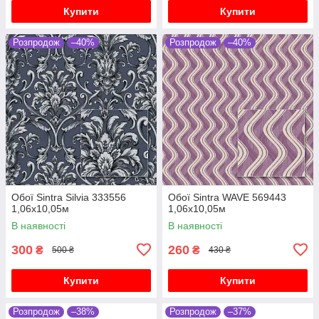
Купити
Купити
Розпродож
–40%
Розпродож
–40%
Oбої Sintra Silvia 333556
Oбої Sintra WAVE 569443
1,06х10,05м
1,06х10,05м
В наявності
В наявності
300
260
₴
₴
500 ₴
430 ₴
Купити
Купити
Розпродож
–38%
Розпродож
–37%