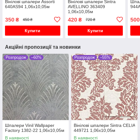
Вінілові шпалери Assorti
Вінілові шпалери Sintra
Шпа
640AS94 1,06х10,05м
AVELLINO 363409
944A
1,06х10,05м
350
420
500
₴
₴
450 ₴
720 ₴
Купити
Купити
Акційні пропозиції та новинки
Розпродож
–60%
Розпродож
–55%
Шпалери Vinil Wallpaper
Вінілові шпалери Sintra CELIA
Factory 1382-22 1,06х10,05м
449721 1,06х10,05м
В наявності
В наявності