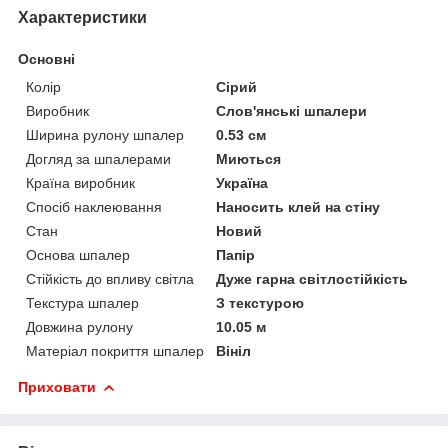
Характеристики
Основні
Колір
Сірий
Виробник
Слов'янські шпалери
Ширина рулону шпалер
0.53 см
Догляд за шпалерами
Миються
Країна виробник
Україна
Спосіб наклеювання
Наносить клей на стіну
Стан
Новий
Основа шпалер
Папір
Стійкість до впливу світла
Дуже гарна світлостійкість
Текстура шпалер
З текстурою
Довжина рулону
10.05 м
Матеріал покриття шпалер
Вініл
Приховати