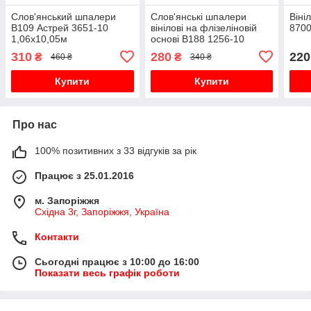
Слов'янський шпалери
Слов'янські шпалери
Віні
В109 Астрей 3651-10
вінілові на флізеліновій
8700
1,06х10,05м
основі В188 1256-10
1,06х10,05м
310
280
220
₴
₴
460 ₴
340 ₴
Купити
Купити
Про нас
100% позитивних з 33 відгуків за рік
Працює з 25.01.2016
м. Запоріжжя
Східна 3г, Запоріжжя, Україна
Контакти
Сьогодні працює з 10:00 до 16:00
Показати весь графік роботи