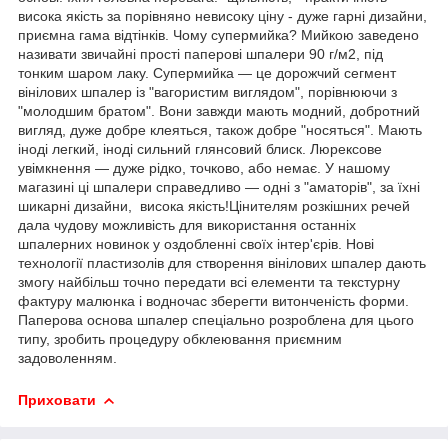
висока якість за порівняно невисоку ціну - дуже гарні дизайни,
приємна гама відтінків. Чому супермийка? Мийкою заведено
називати звичайні прості паперові шпалери 90 г/м2, під
тонким шаром лаку. Супермийка — це дорожчий сегмент
вінілових шпалер із "вагористим виглядом", порівнюючи з
"молодшим братом". Вони завжди мають модний, добротний
вигляд, дуже добре клеяться, також добре "носяться". Мають
іноді легкий, іноді сильний глянсовий блиск. Люрексове
увімкнення — дуже рідко, точково, або немає. У нашому
магазині ці шпалери справедливо — одні з "аматорів", за їхні
шикарні дизайни, висока якість!Цінителям розкішних речей
дала чудову можливість для використання останніх
шпалерних новинок у оздобленні своїх інтер'єрів. Нові
технології пластизолів для створення вінілових шпалер дають
змогу найбільш точно передати всі елементи та текстурну
фактуру малюнка і водночас зберегти витонченість форми.
Паперова основа шпалер спеціально розроблена для цього
типу, зробить процедуру обклеювання приємним
задоволенням.
Приховати