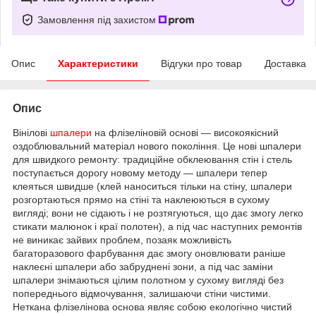
Замовлення під захистом
Опис
Характеристики
Відгуки про товар
Доставка
Опис
Вінілові
шпалери
на флізеліновій основі — високоякісний
оздоблювальний матеріал нового покоління. Це нові шпалери
для швидкого ремонту: традиційне обклеювання стін і стель
поступається дорогу новому методу — шпалери тепер
клеяться швидше (клей наноситься тільки на стіну, шпалери
розгортаються прямо на стіні та наклеюються в сухому
вигляді; вони не сідають і не розтягуються, що дає змогу легко
стикати малюнок і краї полотен), а під час наступних ремонтів
не виникає зайвих проблем, позаяк можливість
багаторазового фарбування дає змогу оновлювати раніше
наклеєні шпалери або забруднені зони, а під час заміни
шпалери знімаються цілим полотном у сухому вигляді без
попереднього відмочування, залишаючи стіни чистими.
Неткана флізелінова основа являє собою екологічно чистий