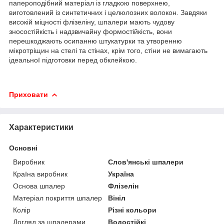
папероподібний матеріал із гладкою поверхнею,
виготовлений із синтетичних і целюлозних волокон. Завдяки
високій міцності флізеліну, шпалери мають чудову
зносостійкість і надзвичайну формостійкість, вони
перешкоджають осипанню штукатурки та утворенню
мікротріщин на стелі та стінах, крім того, стіни не вимагають
ідеальної підготовки перед обклейкою.
Приховати
Характеристики
Основні
Виробник
Слов'янські шпалери
Країна виробник
Україна
Основа шпалер
Флізелін
Матеріал покриття шпалер
Вініл
Колір
Різні кольори
Догляд за шпалерами
Водостійкі