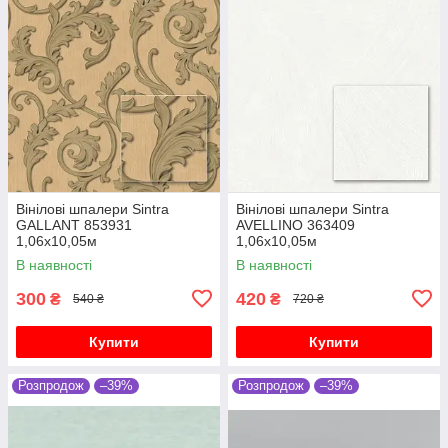
Вінілові шпалери Sintra
Вінілові шпалери Sintra
GALLANT 853931
AVELLINO 363409
1,06х10,05м
1,06х10,05м
В наявності
В наявності
300
420
₴
₴
540 ₴
720 ₴
Купити
Купити
Розпродож
–39%
Розпродож
–39%