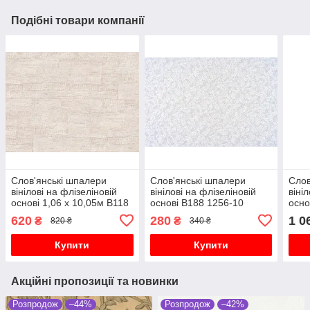
Подібні товари компанії
Слов'янські шпалери
Слов'янські шпалери
Слов
вінілові на флізеліновій
вінілові на флізеліновій
віні
основі 1,06 х 10,05м В118
основі В188 1256-10
осно
Тропіки 2 8664-03
1,06х10,05м
04 1
620
280
1 0
₴
₴
820 ₴
340 ₴
Купити
Купити
Акційні пропозиції та новинки
Розпродож
–44%
Розпродож
–42%