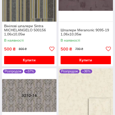
Вінілові шпалери Sintra
MICHELANGELO 500156
Шпалери Мегаполіс 9095-19
1,06х10,05м
1,06х10,05м
В наявності
В наявності
500
500
₴
₴
800 ₴
790 ₴
Купити
Купити
Розпродож
–37%
Розпродож
–36%