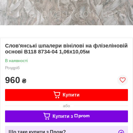
Слов'янські шпалери вінілові на флізеліновій
основі В118 8734-04 1,06х10,05м
В наявності
Роздріб
960
₴
Купити
або
Купити з
Що таке купити з Пром?