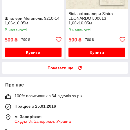
Вінілові шпалери Sintra
Шпалери Мегаполіс 9210-14
LEONARDO 500613
1,06х10,05м
1,06х10,05м
В наявності
В наявності
500
500
₴
₴
790 ₴
780 ₴
Купити
Купити
Показати ще
Про нас
100% позитивних з 34 відгуків за рік
Працює з 25.01.2016
м. Запоріжжя
Східна 3г, Запоріжжя, Україна