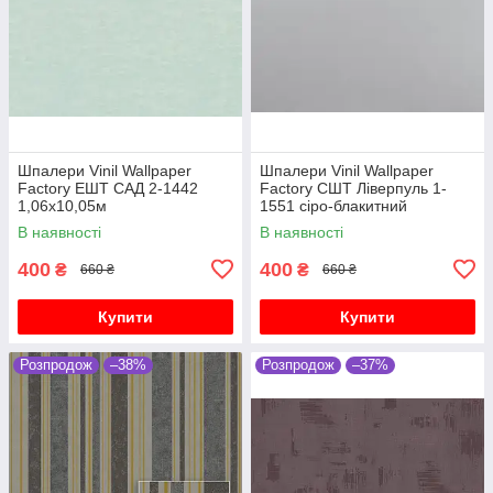
Шпалери Vinil Wallpaper
Шпалери Vinil Wallpaper
Factory ЕШТ САД 2-1442
Factory СШТ Ліверпуль 1-
1,06х10,05м
1551 сіро-блакитний
1,06х10,05м
В наявності
В наявності
400
400
₴
₴
660 ₴
660 ₴
Купити
Купити
Розпродож
–38%
Розпродож
–37%