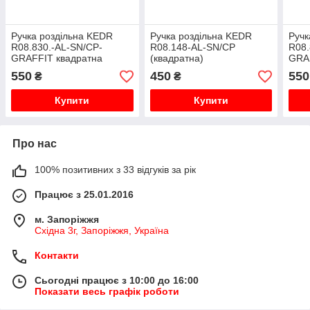
Ручка роздільна KEDR
Ручка роздільна KEDR
Ручк
R08.830.-AL-SN/CP-
R08.148-AL-SN/CP
R08.
GRAFFIT квадратна
(квадратна)
GRA
550
450
550
₴
₴
Купити
Купити
Про нас
100% позитивних з 33 відгуків за рік
Працює з 25.01.2016
м. Запоріжжя
Східна 3г, Запоріжжя, Україна
Контакти
Сьогодні працює з 10:00 до 16:00
Показати весь графік роботи