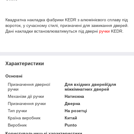
Квадратна накладка фабрики KEDR з алюмінієвого сплаву під
вороток, у сучасному стилі, призначені для замикання дверей.
Дані накладки встановлюватимуться під дверні
ручки
KEDR.
Характеристики
Основні
Призначення дверної
Для вхідних дверей/для
ручки
міжкімнатних дверей
Механізм дії ручки
Натискна
Призначення ручки
Дверна
Тип ручки
На розетці
Країна виробник
Китай
Виробник
Punto
Користувальницькі характеристики