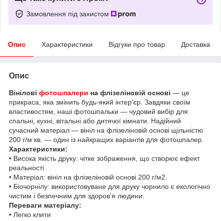
Замовлення під захистом
Опис
Характеристики
Відгуки про товар
Доставка
Опис
Вінілові
фотошпалери
на флізеліновій основі
— це
прикраса, яка змінить будь-який інтер'єр. Завдяки своїм
властивостям, наші фотошпальки — чудовий вибір для
спальні, кухні, вітальні або дитячої кімнати. Надійний
сучасний матеріал — вініл на флізеліновій основі щільністю
200 г/м кв. — один із найкращих варіантів для фотошпалер.
Характеристики:
• Висока якість друку: чітке зображення, що створює ефект
реальності.
• Матеріал: вініл на флізеліновій основі 200 г/м2.
• Біочорнілу: використовуване для друку чорнило є екологічно
чистим і безпечним для здоров'я людини.
Переваги матеріалу:
• Легко клити