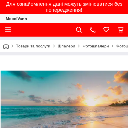
Для ознайомлення дані можуть змінюватися без
попередження!
MebelVann
Товари та послуги
Шпалери
Фотошпалери
Фотош