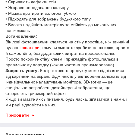
• Скривають дефекти стін
• Яскраве передавання кольору
• Можна протирати вологою губкою
• Підходять для зображень будь-якого типу
• Висока надійність матеріалу та стійкість до механічних
пошкоджень
Встановлення:
Вінілові фотошпальки клеяться на стіну простіше, ніж звичайні
рулонні
шпалери
, тому ви зможете зробити це швидко, просто
й самостійно, без додаткових витрат на професіоналів.
Просто покрийте стіну клеєм і прикладіть фотошпальки в
правильному порядку (кожна частина пронумерована).
Зверніть увагу:
Колір готового продукту може відрізнятися
від картинки на екрані. Відмінність у відтворенні залежать від
індивідуальних налаштувань монітора. 3D-вогни — це
спеціально розроблені дизайнерські зображення, що
створюють тривимірний ефект.
Якщо ви маєте якісь питання, будь ласка, зв'язатися з нами, і
ми раді відповісти на них.
Приховати
Характеристики