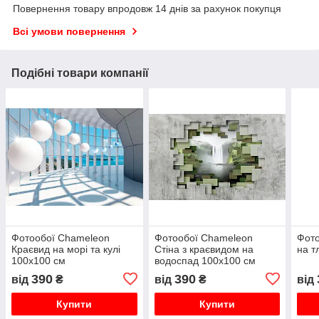
Повернення товару впродовж 14 днів за рахунок покупця
Всі умови повернення
Подібні товари компанії
Фотообої Chameleon
Фотообої Chameleon
Фото
Краєвид на морі та кулі
Стіна з краєвидом на
на т
100х100 см
водоспад 100х100 см
390
390
від
₴
від
₴
від
Купити
Купити