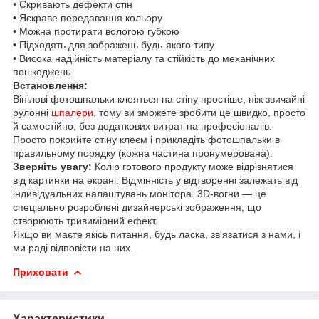
• Скривають дефекти стін
• Яскраве передавання кольору
• Можна протирати вологою губкою
• Підходять для зображень будь-якого типу
• Висока надійність матеріалу та стійкість до механічних
пошкоджень
Встановлення:
Вінілові фотошпальки клеяться на стіну простіше, ніж звичайні
рулонні
шпалери
, тому ви зможете зробити це швидко, просто
й самостійно, без додаткових витрат на професіоналів.
Просто покрийте стіну клеєм і прикладіть фотошпальки в
правильному порядку (кожна частина пронумерована).
Зверніть увагу:
Колір готового продукту може відрізнятися
від картинки на екрані. Відмінність у відтворенні залежать від
індивідуальних налаштувань монітора. 3D-вогни — це
спеціально розроблені дизайнерські зображення, що
створюють тривимірний ефект.
Якщо ви маєте якісь питання, будь ласка, зв'язатися з нами, і
ми раді відповісти на них.
Приховати
Характеристики