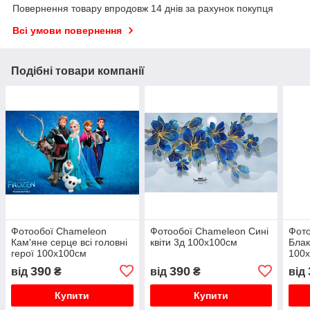
Повернення товару впродовж 14 днів за рахунок покупця
Всі умови повернення
Подібні товари компанії
Фотообої Chameleon
Фотообої Chameleon Сині
Фото
Кам'яне серце всі головні
квіти 3д 100х100см
Блак
герої 100х100см
100х
390
390
від
₴
від
₴
від
Купити
Купити