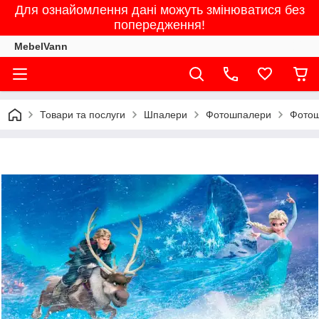
Для ознайомлення дані можуть змінюватися без
попередження!
MebelVann
Товари та послуги
Шпалери
Фотошпалери
Фотош