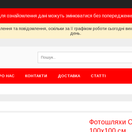
ля ознайомлення дані можуть змінюватися без попередженн
ення та повідомлення, оскільки за її графіком роботи сьогодні в
день.
РО НАС
КОНТАКТИ
ДОСТАВКА
СТАТТІ
Фотошляхи C
100х100 см