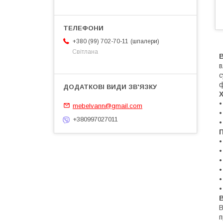
шпалери
+380 (99) 702-70-11
Світлана
В
в
с
•
mebelvann@gmail.com
•
+380997027011
•
П
•
•
•
•
•
•
В
п