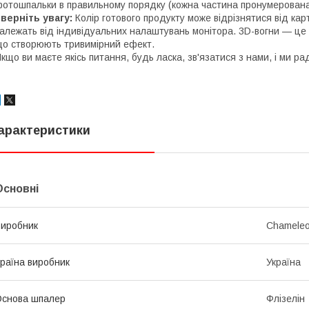
отошпальки в правильному порядку (кожна частина пронумерована
верніть увагу:
Колір готового продукту може відрізнятися від карт
алежать від індивідуальних налаштувань монітора. 3D-вогни — це
о створюють тривимірний ефект.
кщо ви маєте якісь питання, будь ласка, зв'язатися з нами, і ми рад
арактеристики
Основні
иробник
Chamele
раїна виробник
Україна
снова шпалер
Флізелін