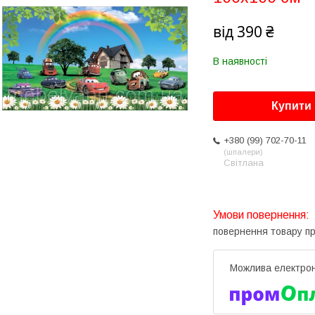
від
390 ₴
В наявності
Купити
+380 (99) 702-70-11
шпалери
Світлана
повернення товару п