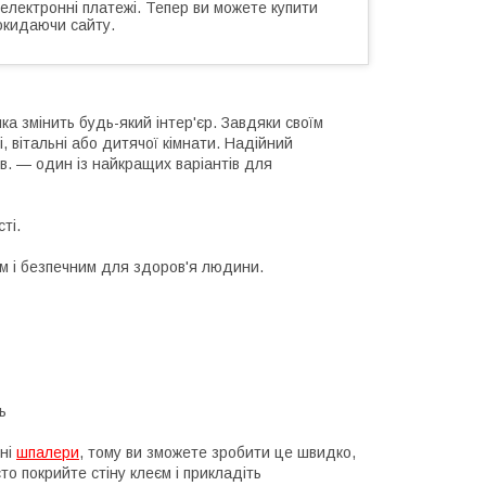
 електронні платежі. Тепер ви можете купити
окидаючи сайту.
ка змінить будь-який інтер'єр. Завдяки своїм
, вітальні або дитячої кімнати. Надійний
кв. — один із найкращих варіантів для
ті.
им і безпечним для здоров'я людини.
ь
нні
шпалери
, тому ви зможете зробити це швидко,
о покрийте стіну клеєм і прикладіть