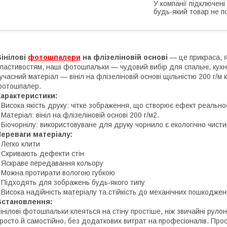
У компанії підключені
будь-який товар не п
інілові
фотошпалери
на флізеліновій основі
— це прикраса, я
ластивостям, наші фотошпальки — чудовий вибір для спальні, кухні
учасний матеріал — вініл на флізеліновій основі щільністю 200 г/м 
фотошпалер.
Характеристики:
 Висока якість друку: чітке зображення, що створює ефект реальнос
 Матеріал: вініл на флізеліновій основі 200 г/м2.
 Біочорнілу: використовуване для друку чорнило є екологічно чист
ереваги матеріалу:
 Легко клити
 Скривають дефекти стін
 Яскраве передавання кольору
 Можна протирати вологою губкою
 Підходять для зображень будь-якого типу
 Висока надійність матеріалу та стійкість до механічних пошкоджен
Встановлення:
інілові фотошпальки клеяться на стіну простіше, ніж звичайні руло
росто й самостійно, без додаткових витрат на професіоналів. Прост