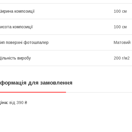
ирина композиції
100 см
исота композиції
100 см
ип поверхні фотошпалер
Матовий
ільність виробу
200 г/м2
нформація для замовлення
іна:
від 390 ₴