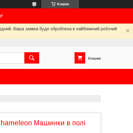
Кошик
я!
ихідний. Ваша заявка буде оброблена в найближчий робочий
Кошик
hameleon Машинки в полі