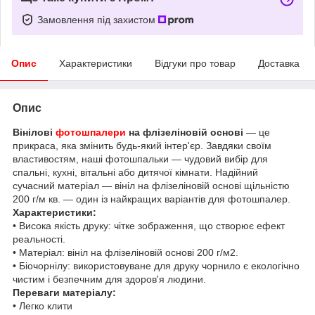
Замовлення під захистом
Опис
Характеристики
Відгуки про товар
Доставка
Опис
Вінілові
фотошпалери
на флізеліновій основі
— це
прикраса, яка змінить будь-який інтер'єр. Завдяки своїм
властивостям, наші фотошпальки — чудовий вибір для
спальні, кухні, вітальні або дитячої кімнати. Надійний
сучасний матеріал — вініл на флізеліновій основі щільністю
200 г/м кв. — один із найкращих варіантів для фотошпалер.
Характеристики:
• Висока якість друку: чітке зображення, що створює ефект
реальності.
• Матеріал: вініл на флізеліновій основі 200 г/м2.
• Біочорнілу: використовуване для друку чорнило є екологічно
чистим і безпечним для здоров'я людини.
Переваги матеріалу:
• Легко клити