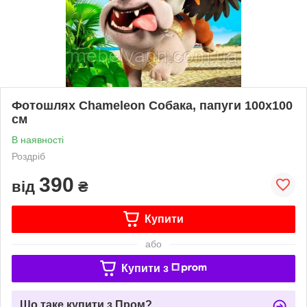
Фотошлях Chameleon Собака, папуги 100х100
см
В наявності
Роздріб
390
від
₴
Купити
або
Купити з
Що таке купити з Пром?