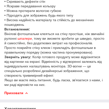
• Скривають дефекти стін
• Яскраве передавання кольору
• Можна протирати вологою губкою
• Підходять для зображень будь-якого типу
• Висока надійність матеріалу та стійкість до механічних
пошкоджень
Встановлення:
Вінілові фотошпальки клеяться на стіну простіше, ніж звичайні
рулонні
шпалери
, тому ви зможете зробити це швидко, просто
й самостійно, без додаткових витрат на професіоналів.
Просто покрийте стіну клеєм і прикладіть фотошпальки в
правильному порядку (кожна частина пронумерована).
Зверніть увагу:
Колір готового продукту може відрізнятися
від картинки на екрані. Відмінність у відтворенні залежать від
індивідуальних налаштувань монітора. 3D-вогни — це
спеціально розроблені дизайнерські зображення, що
створюють тривимірний ефект.
Якщо ви маєте якісь питання, будь ласка, зв'язатися з нами, і
ми раді відповісти на них.
Приховати
Характеристики