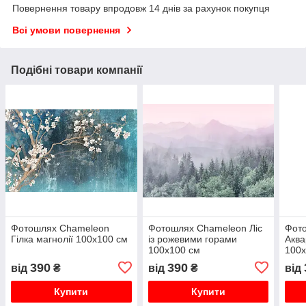
Повернення товару впродовж 14 днів за рахунок покупця
Всі умови повернення
Подібні товари компанії
Фотошлях Chameleon
Фотошлях Chameleon Ліс
Фот
Гілка магнолії 100х100 см
із рожевими горами
Аква
100х100 см
100х
390
390
від
₴
від
₴
від
Купити
Купити