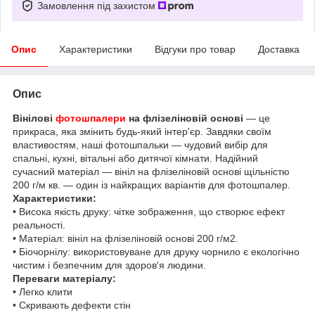
Замовлення під захистом
Опис
Характеристики
Відгуки про товар
Доставка
Опис
Вінілові
фотошпалери
на флізеліновій основі
— це
прикраса, яка змінить будь-який інтер'єр. Завдяки своїм
властивостям, наші фотошпальки — чудовий вибір для
спальні, кухні, вітальні або дитячої кімнати. Надійний
сучасний матеріал — вініл на флізеліновій основі щільністю
200 г/м кв. — один із найкращих варіантів для фотошпалер.
Характеристики:
• Висока якість друку: чітке зображення, що створює ефект
реальності.
• Матеріал: вініл на флізеліновій основі 200 г/м2.
• Біочорнілу: використовуване для друку чорнило є екологічно
чистим і безпечним для здоров'я людини.
Переваги матеріалу:
• Легко клити
• Скривають дефекти стін