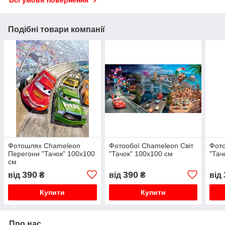
Всі умови повернення
Подібні товари компанії
Фотошлях Chameleon
Фотообої Chameleon Світ
Фот
Перегони "Тачок" 100х100
"Тачок" 100х100 см
"Тач
см
390
390
від
₴
від
₴
від
Купити
Купити
Про нас