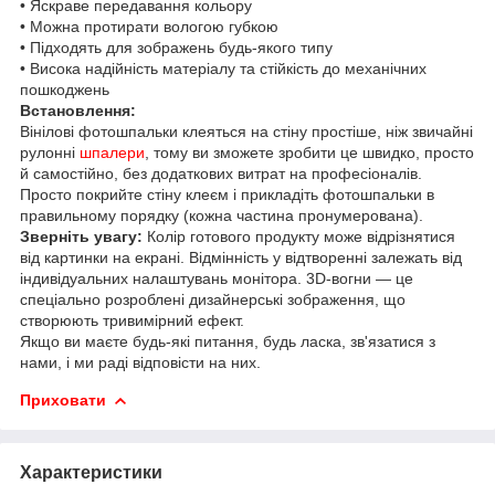
• Яскраве передавання кольору
• Можна протирати вологою губкою
• Підходять для зображень будь-якого типу
• Висока надійність матеріалу та стійкість до механічних
пошкоджень
Встановлення:
Вінілові фотошпальки клеяться на стіну простіше, ніж звичайні
рулонні
шпалери
, тому ви зможете зробити це швидко, просто
й самостійно, без додаткових витрат на професіоналів.
Просто покрийте стіну клеєм і прикладіть фотошпальки в
правильному порядку (кожна частина пронумерована).
Зверніть увагу:
Колір готового продукту може відрізнятися
від картинки на екрані. Відмінність у відтворенні залежать від
індивідуальних налаштувань монітора. 3D-вогни — це
спеціально розроблені дизайнерські зображення, що
створюють тривимірний ефект.
Якщо ви маєте будь-які питання, будь ласка, зв'язатися з
нами, і ми раді відповісти на них.
Приховати
Характеристики