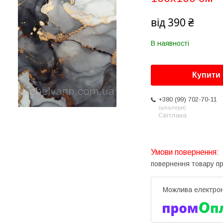
від
390 ₴
В наявності
Купити
+380 (99) 702-70-11
шпалери
Світлана
повернення товару п