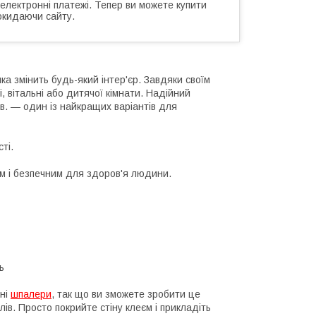
 електронні платежі. Тепер ви можете купити
окидаючи сайту.
ка змінить будь-який інтер'єр. Завдяки своїм
, вітальні або дитячої кімнати. Надійний
кв. — один із найкращих варіантів для
ті.
им і безпечним для здоров'я людини.
ь
нні
шпалери
, так що ви зможете зробити це
ів. Просто покрийте стіну клеєм і прикладіть