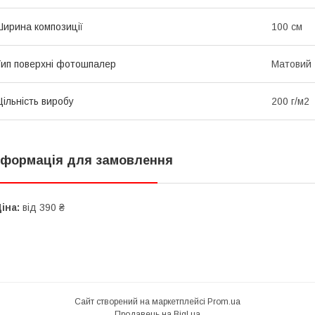
ирина композиції
100 см
ип поверхні фотошпалер
Матовий
ільність виробу
200 г/м2
нформація для замовлення
іна:
від 390 ₴
Сайт створений на маркетплейсі
Prom.ua
Продавець на Bigl.ua