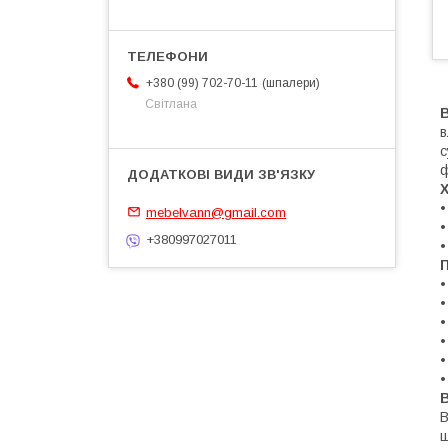
шпалери
+380 (99) 702-70-11
Світлана
В
в
с
•
mebelvann@gmail.com
•
+380997027011
•
П
•
•
•
•
•
•
В
ш