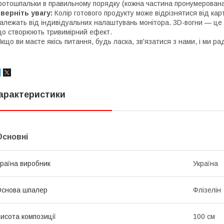
отошпальки в правильному порядку (кожна частина пронумерована
верніть увагу:
Колір готового продукту може відрізнятися від карт
алежать від індивідуальних налаштувань монітора. 3D-вогни — це
о створюють тривимірний ефект.
кщо ви маєте якісь питання, будь ласка, зв'язатися з нами, і ми рад
арактеристики
Основні
раїна виробник
Україна
снова шпалер
Флізелін
исота композиції
100 см