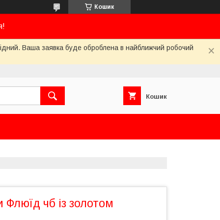
Кошик
я!
ихідний. Ваша заявка буде оброблена в найближчий робочий
Кошик
 Флюїд чб із золотом