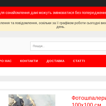
ля ознайомлення дані можуть змінюватися без попередженн
ення та повідомлення, оскільки за її графіком роботи сьогодні в
день.
РО НАС
КОНТАКТИ
ДОСТАВКА
СТАТТІ
Фотошпалери
100х100 см