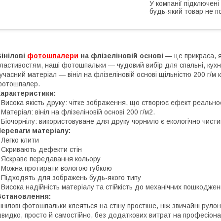
У компанії підключені
будь-який товар не п
інілові
фотошпалери
на флізеліновій основі
— це прикраса, я
ластивостям, наші фотошпальки — чудовий вибір для спальні, кухні
учасний матеріал — вініл на флізеліновій основі щільністю 200 г/м 
фотошпалер.
Характеристики:
 Висока якість друку: чітке зображення, що створює ефект реальнос
 Матеріал: вініл на флізеліновій основі 200 г/м2.
 Біочорнілу: використовуване для друку чорнило є екологічно чист
ереваги матеріалу:
 Легко клити
 Скривають дефекти стін
 Яскраве передавання кольору
 Можна протирати вологою губкою
 Підходять для зображень будь-якого типу
 Висока надійність матеріалу та стійкість до механічних пошкоджен
Встановлення:
інілові фотошпальки клеяться на стіну простіше, ніж звичайні руло
видко, просто й самостійно, без додаткових витрат на професіонал