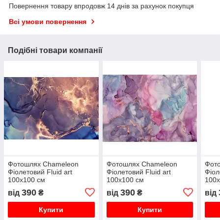
Повернення товару впродовж 14 днів за рахунок покупця
Всі умови повернення
Подібні товари компанії
Фотошлях Chameleon
Фотошлях Chameleon
Фот
Фіолетовий Fluid art
Фіолетовий Fluid art
Фіол
100х100 см
100х100 см
100х
390
390
від
₴
від
₴
від
Купити
Купити