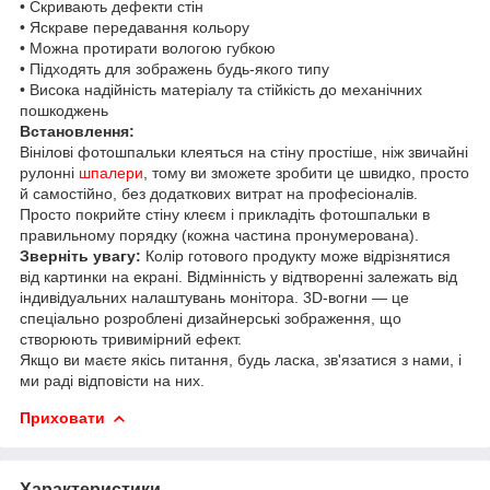
• Скривають дефекти стін
• Яскраве передавання кольору
• Можна протирати вологою губкою
• Підходять для зображень будь-якого типу
• Висока надійність матеріалу та стійкість до механічних
пошкоджень
Встановлення:
Вінілові фотошпальки клеяться на стіну простіше, ніж звичайні
рулонні
шпалери
, тому ви зможете зробити це швидко, просто
й самостійно, без додаткових витрат на професіоналів.
Просто покрийте стіну клеєм і прикладіть фотошпальки в
правильному порядку (кожна частина пронумерована).
Зверніть увагу:
Колір готового продукту може відрізнятися
від картинки на екрані. Відмінність у відтворенні залежать від
індивідуальних налаштувань монітора. 3D-вогни — це
спеціально розроблені дизайнерські зображення, що
створюють тривимірний ефект.
Якщо ви маєте якісь питання, будь ласка, зв'язатися з нами, і
ми раді відповісти на них.
Приховати
Характеристики