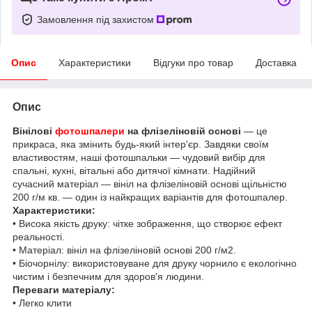
Замовлення під захистом
Опис
Характеристики
Відгуки про товар
Доставка
Опис
Вінілові
фотошпалери
на флізеліновій основі
— це
прикраса, яка змінить будь-який інтер'єр. Завдяки своїм
властивостям, наші фотошпальки — чудовий вибір для
спальні, кухні, вітальні або дитячої кімнати. Надійний
сучасний матеріал — вініл на флізеліновій основі щільністю
200 г/м кв. — один із найкращих варіантів для фотошпалер.
Характеристики:
• Висока якість друку: чітке зображення, що створює ефект
реальності.
• Матеріал: вініл на флізеліновій основі 200 г/м2.
• Біочорнілу: використовуване для друку чорнило є екологічно
чистим і безпечним для здоров'я людини.
Переваги матеріалу:
• Легко клити