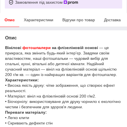
Замовлення під захистом
Опис
Характеристики
Відгуки про товар
Доставка
Опис
Вінілові
фотошпалери
на флізеліновій основі
— це
прикраса, яка змінить будь-який інтер'єр. Завдяки своїм
властивостям, наші фотошпальки — чудовий вибір для
спальні, кухні, вітальні або дитячої кімнати. Надійний
сучасний матеріал — вініл на флізеліновій основі щільністю
200 г/м кв. — один із найкращих варіантів для фотошпалер.
Характеристики:
• Висока якість друку: чітке зображення, що створює ефект
реальності.
• Матеріал: вініл на флізеліновій основі 200 г/м2.
• Біочорнілу: використовуване для друку чорнило є екологічно
чистим і безпечним для здоров'я людини.
Переваги матеріалу:
• Легко клити
• Скривають дефекти стін