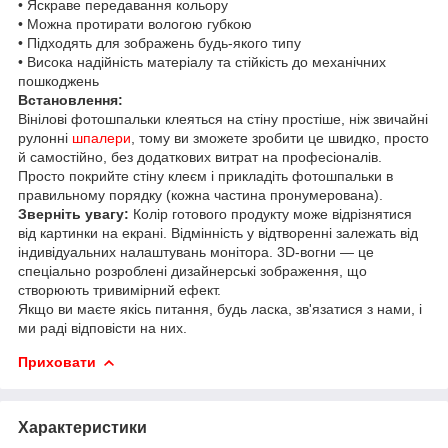
• Яскраве передавання кольору
• Можна протирати вологою губкою
• Підходять для зображень будь-якого типу
• Висока надійність матеріалу та стійкість до механічних
пошкоджень
Встановлення:
Вінілові фотошпальки клеяться на стіну простіше, ніж звичайні
рулонні
шпалери
, тому ви зможете зробити це швидко, просто
й самостійно, без додаткових витрат на професіоналів.
Просто покрийте стіну клеєм і прикладіть фотошпальки в
правильному порядку (кожна частина пронумерована).
Зверніть увагу:
Колір готового продукту може відрізнятися
від картинки на екрані. Відмінність у відтворенні залежать від
індивідуальних налаштувань монітора. 3D-вогни — це
спеціально розроблені дизайнерські зображення, що
створюють тривимірний ефект.
Якщо ви маєте якісь питання, будь ласка, зв'язатися з нами, і
ми раді відповісти на них.
Приховати
Характеристики