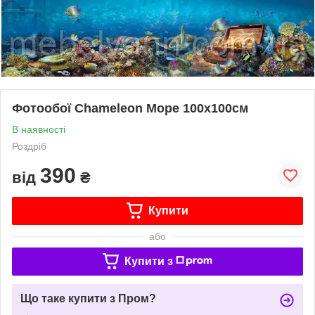
Фотообої Chameleon Море 100х100см
В наявності
Роздріб
390
від
₴
Купити
або
Купити з
Що таке купити з Пром?