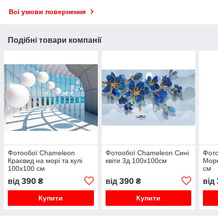
Всі умови повернення
Подібні товари компанії
Фотообої Chameleon
Фотообої Chameleon Сині
Фото
Краєвид на морі та кулі
квіти 3д 100х100см
Море
100х100 см
см
390
390
від
₴
від
₴
від
Купити
Купити