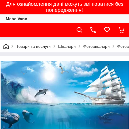
Для ознайомлення дані можуть змінюватися без
попередження!
MebelVann
Товари та послуги
Шпалери
Фотошпалери
Фотош