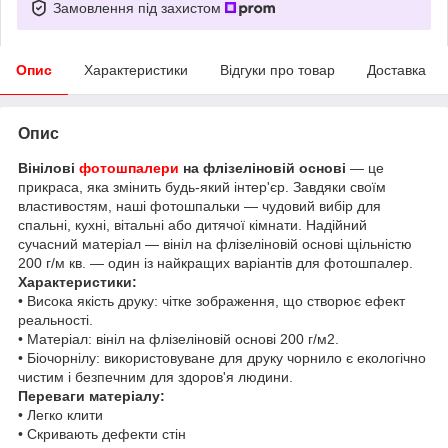
Замовлення під захистом
Опис
Характеристики
Відгуки про товар
Доставка
Опис
Вінілові
фотошпалери
на флізеліновій основі
— це
прикраса, яка змінить будь-який інтер'єр. Завдяки своїм
властивостям, наші фотошпальки — чудовий вибір для
спальні, кухні, вітальні або дитячої кімнати. Надійний
сучасний матеріал — вініл на флізеліновій основі щільністю
200 г/м кв. — один із найкращих варіантів для фотошпалер.
Характеристики:
• Висока якість друку: чітке зображення, що створює ефект
реальності.
• Матеріал: вініл на флізеліновій основі 200 г/м2.
• Біочорнілу: використовуване для друку чорнило є екологічно
чистим і безпечним для здоров'я людини.
Переваги матеріалу:
• Легко клити
• Скривають дефекти стін