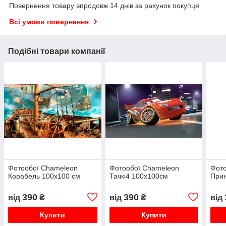
Повернення товару впродовж 14 днів за рахунок покупця
Всі умови повернення
Подібні товари компанії
Фотообої Chameleon
Фотообої Chameleon
Фото
Корабель 100х100 см
Тачкі4 100х100см
Прин
390
390
від
₴
від
₴
від
Купити
Купити