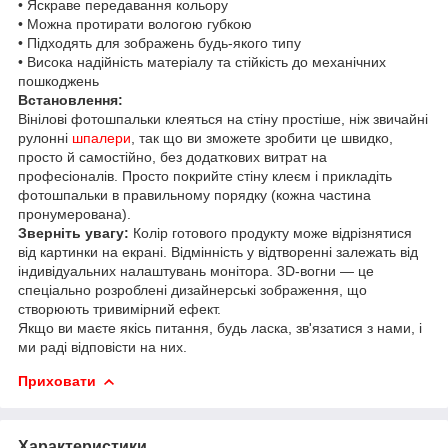
• Яскраве передавання кольору
• Можна протирати вологою губкою
• Підходять для зображень будь-якого типу
• Висока надійність матеріалу та стійкість до механічних
пошкоджень
Встановлення:
Вінілові фотошпальки клеяться на стіну простіше, ніж звичайні
рулонні
шпалери
, так що ви зможете зробити це швидко,
просто й самостійно, без додаткових витрат на
професіоналів. Просто покрийте стіну клеєм і прикладіть
фотошпальки в правильному порядку (кожна частина
пронумерована).
Зверніть увагу:
Колір готового продукту може відрізнятися
від картинки на екрані. Відмінність у відтворенні залежать від
індивідуальних налаштувань монітора. 3D-вогни — це
спеціально розроблені дизайнерські зображення, що
створюють тривимірний ефект.
Якщо ви маєте якісь питання, будь ласка, зв'язатися з нами, і
ми раді відповісти на них.
Приховати
Характеристики