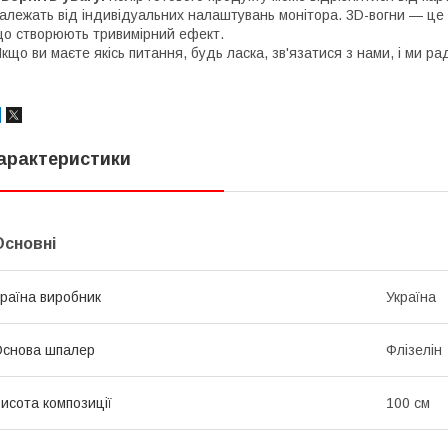
алежать від індивідуальних налаштувань монітора. 3D-вогни — це
о створюють тривимірний ефект.
кщо ви маєте якісь питання, будь ласка, зв'язатися з нами, і ми рад
арактеристики
Основні
раїна виробник
Україна
снова шпалер
Флізелін
исота композиції
100 см