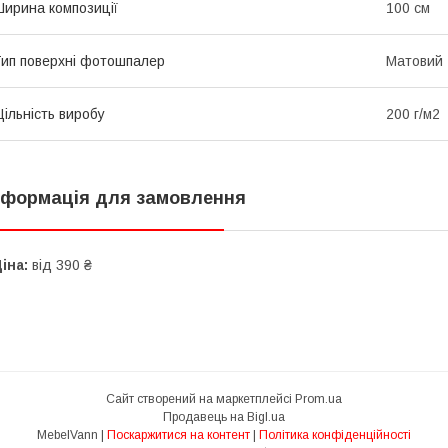
ирина композиції
100 см
ип поверхні фотошпалер
Матовий
ільність виробу
200 г/м2
нформація для замовлення
іна:
від 390 ₴
Сайт створений на маркетплейсі
Prom.ua
Продавець на Bigl.ua
MebelVann |
Поскаржитися на контент
|
Політика конфіденційності