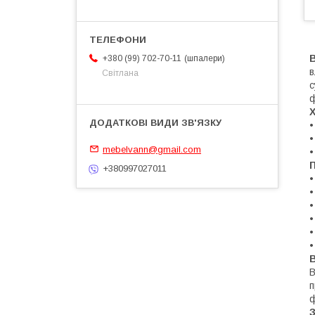
В
шпалери
+380 (99) 702-70-11
в
Світлана
с
•
•
mebelvann@gmail.com
•
П
+380997027011
•
•
•
•
•
•
В
п
ф
З