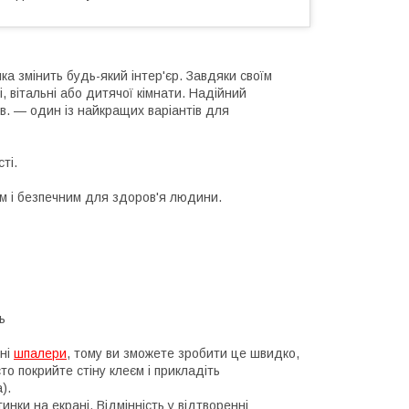
ка змінить будь-який інтер'єр. Завдяки своїм
, вітальні або дитячої кімнати. Надійний
кв. — один із найкращих варіантів для
ті.
им і безпечним для здоров'я людини.
ь
нні
шпалери
, тому ви зможете зробити це швидко,
о покрийте стіну клеєм і прикладіть
).
инки на екрані. Відмінність у відтворенні