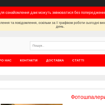
ля ознайомлення дані можуть змінюватися без попередженн
ення та повідомлення, оскільки за її графіком роботи сьогодні в
день.
РО НАС
КОНТАКТИ
ДОСТАВКА
СТАТТІ
Фотошпалери