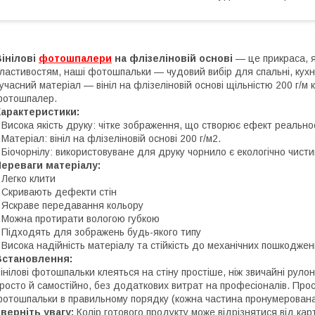
інілові
фотошпалери
на флізеліновій основі
— це прикраса, я
ластивостям, наші фотошпальки — чудовий вибір для спальні, кухні
учасний матеріал — вініл на флізеліновій основі щільністю 200 г/м 
фотошпалер.
Характеристики:
 Висока якість друку: чітке зображення, що створює ефект реальнос
 Матеріал: вініл на флізеліновій основі 200 г/м2.
 Біочорнілу: використовуване для друку чорнило є екологічно чист
ереваги матеріалу:
 Легко клити
 Скривають дефекти стін
 Яскраве передавання кольору
 Можна протирати вологою губкою
 Підходять для зображень будь-якого типу
 Висока надійність матеріалу та стійкість до механічних пошкоджен
Встановлення:
інілові фотошпальки клеяться на стіну простіше, ніж звичайні руло
росто й самостійно, без додаткових витрат на професіоналів. Прост
отошпальки в правильному порядку (кожна частина пронумерована
верніть увагу:
Колір готового продукту може відрізнятися від карт