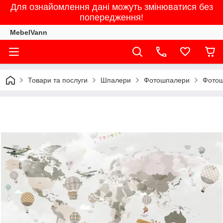
Для ознайомлення дані можуть змінюватися без
попередження!
MebelVann
Товари та послуги
Шпалери
Фотошпалери
Фотош