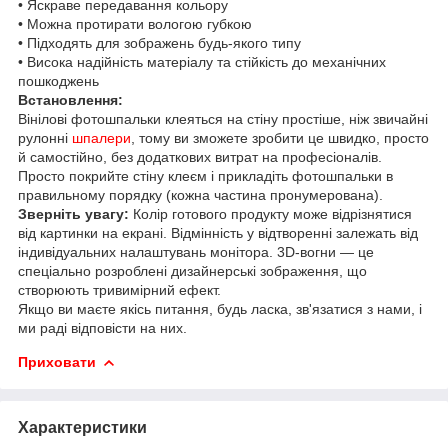
• Яскраве передавання кольору
• Можна протирати вологою губкою
• Підходять для зображень будь-якого типу
• Висока надійність матеріалу та стійкість до механічних
пошкоджень
Встановлення:
Вінілові фотошпальки клеяться на стіну простіше, ніж звичайні
рулонні
шпалери
, тому ви зможете зробити це швидко, просто
й самостійно, без додаткових витрат на професіоналів.
Просто покрийте стіну клеєм і прикладіть фотошпальки в
правильному порядку (кожна частина пронумерована).
Зверніть увагу:
Колір готового продукту може відрізнятися
від картинки на екрані. Відмінність у відтворенні залежать від
індивідуальних налаштувань монітора. 3D-вогни — це
спеціально розроблені дизайнерські зображення, що
створюють тривимірний ефект.
Якщо ви маєте якісь питання, будь ласка, зв'язатися з нами, і
ми раді відповісти на них.
Приховати
Характеристики