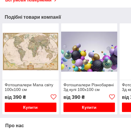
Всі умови повернення
Подібні товари компанії
Фотошпалери Мапа світу
Фотошпалери Різнобарвні
Фото
100х100 см
3д кулі 100х100 см
3д к
390
390
від
₴
від
₴
від
Купити
Купити
Про нас