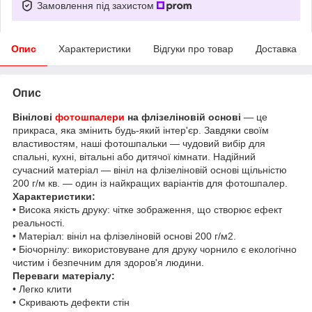
Замовлення під захистом
Опис
Характеристики
Відгуки про товар
Доставка
Опис
Вінілові
фотошпалери
на флізеліновій основі
— це
прикраса, яка змінить будь-який інтер'єр. Завдяки своїм
властивостям, наші фотошпальки — чудовий вибір для
спальні, кухні, вітальні або дитячої кімнати. Надійний
сучасний матеріал — вініл на флізеліновій основі щільністю
200 г/м кв. — один із найкращих варіантів для фотошпалер.
Характеристики:
• Висока якість друку: чітке зображення, що створює ефект
реальності.
• Матеріал: вініл на флізеліновій основі 200 г/м2.
• Біочорнілу: використовуване для друку чорнило є екологічно
чистим і безпечним для здоров'я людини.
Переваги матеріалу:
• Легко клити
• Скривають дефекти стін