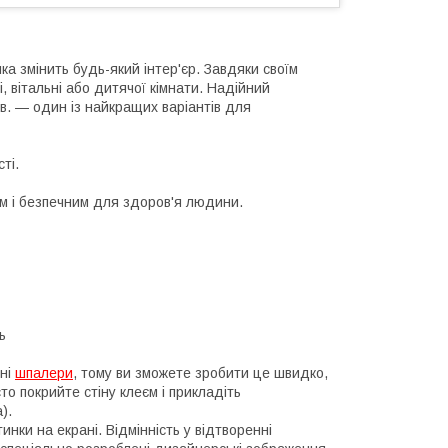
ка змінить будь-який інтер'єр. Завдяки своїм
, вітальні або дитячої кімнати. Надійний
кв. — один із найкращих варіантів для
ті.
им і безпечним для здоров'я людини.
ь
нні
шпалери
, тому ви зможете зробити це швидко,
о покрийте стіну клеєм і прикладіть
).
инки на екрані. Відмінність у відтворенні