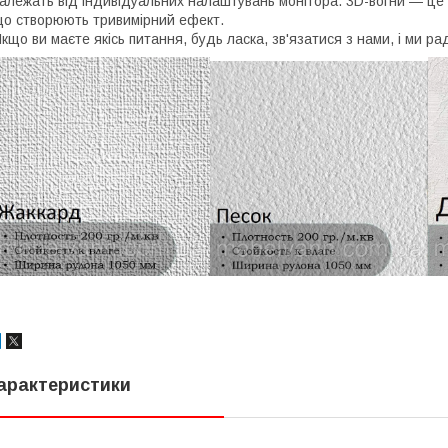
алежать від індивідуальних налаштувань монітора. 3D-вогни — це
о створюють тривимірний ефект.
кщо ви маєте якісь питання, будь ласка, зв'язатися з нами, і ми рад
арактеристики