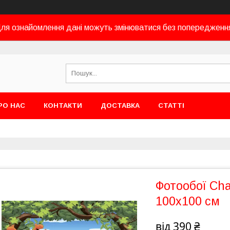
ля ознайомлення дані можуть змінюватися без попередженн
РО НАС
КОНТАКТИ
ДОСТАВКА
СТАТТІ
Фотообої Cha
100х100 см
від
390 ₴