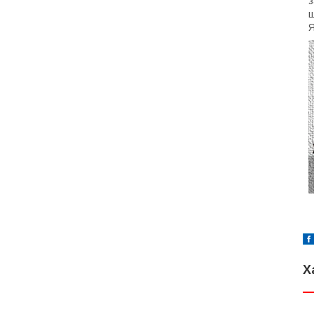
з
щ
Я
Х