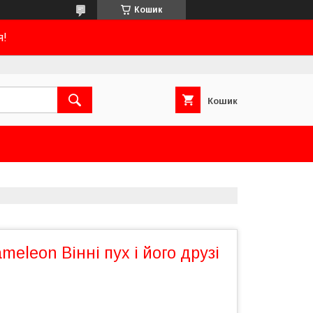
Кошик
я!
Кошик
meleon Вінні пух і його друзі