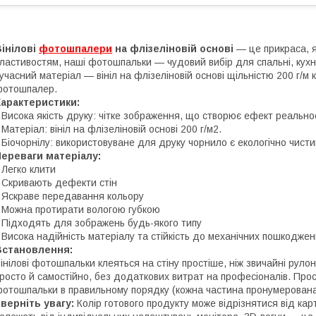
інілові
фотошпалери
на флізеліновій основі
— це прикраса, я
ластивостям, наші фотошпальки — чудовий вибір для спальні, кухні
учасний матеріал — вініл на флізеліновій основі щільністю 200 г/м 
фотошпалер.
Характеристики:
 Висока якість друку: чітке зображення, що створює ефект реальнос
 Матеріал: вініл на флізеліновій основі 200 г/м2.
 Біочорнілу: використовуване для друку чорнило є екологічно чист
ереваги матеріалу:
 Легко клити
 Скривають дефекти стін
 Яскраве передавання кольору
 Можна протирати вологою губкою
 Підходять для зображень будь-якого типу
 Висока надійність матеріалу та стійкість до механічних пошкоджен
Встановлення:
інілові фотошпальки клеяться на стіну простіше, ніж звичайні руло
росто й самостійно, без додаткових витрат на професіоналів. Прост
отошпальки в правильному порядку (кожна частина пронумерована
верніть увагу:
Колір готового продукту може відрізнятися від карт