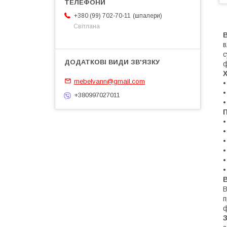
шпалери
+380 (99) 702-70-11
Світлана
В
в
с
mebelvann@gmail.com
•
•
+380997027011
•
П
•
•
•
•
•
•
В
п
ф
З