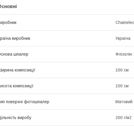
Основні
иробник
Chamele
раїна виробник
Україна
снова шпалер
Флізелін
ирина композиції
100 см
исота композиції
100 см
ип поверхні фотошпалер
Матовий
ільність виробу
200 г/м2