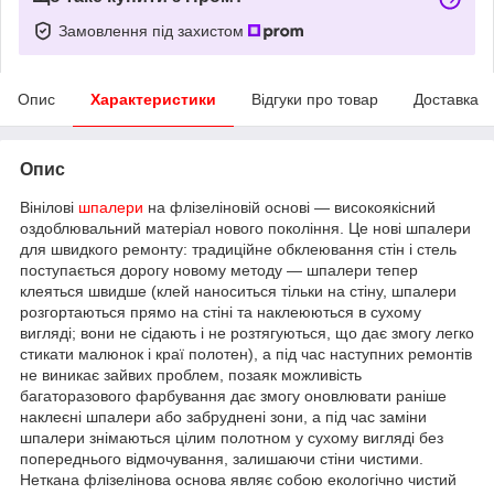
Замовлення під захистом
Опис
Характеристики
Відгуки про товар
Доставка
Опис
Вінілові
шпалери
на флізеліновій основі — високоякісний
оздоблювальний матеріал нового покоління. Це нові шпалери
для швидкого ремонту: традиційне обклеювання стін і стель
поступається дорогу новому методу — шпалери тепер
клеяться швидше (клей наноситься тільки на стіну, шпалери
розгортаються прямо на стіні та наклеюються в сухому
вигляді; вони не сідають і не розтягуються, що дає змогу легко
стикати малюнок і краї полотен), а під час наступних ремонтів
не виникає зайвих проблем, позаяк можливість
багаторазового фарбування дає змогу оновлювати раніше
наклеєні шпалери або забруднені зони, а під час заміни
шпалери знімаються цілим полотном у сухому вигляді без
попереднього відмочування, залишаючи стіни чистими.
Неткана флізелінова основа являє собою екологічно чистий