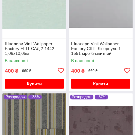
Шпалери Vinil Wallpaper
Шпалери Vinil Wallpaper
Factory ЕШТ САД 2-1442
Factory СШТ Ліверпуль 1-
1,06х10,05м
1551 сіро-блакитний
1,06х10,05м
В наявності
В наявності
400
400
₴
₴
660 ₴
660 ₴
Купити
Купити
Розпродож
–38%
Розпродож
–37%