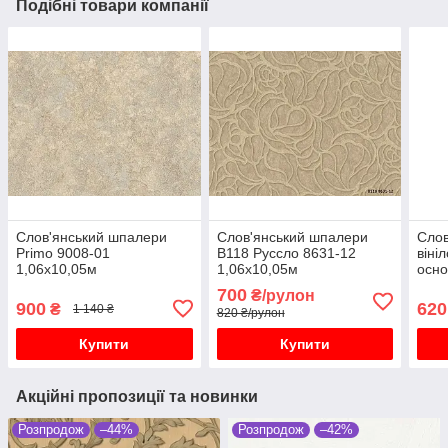
Подібні товари компанії
Слов'янський шпалери
Слов'янський шпалери
Слов
Primo 9008-01
В118 Руссло 8631-12
віні
1,06х10,05м
1,06х10,05м
осно
Троп
700
₴/рулон
900
620
₴
1 140 ₴
820 ₴/рулон
Купити
Купити
Акційні пропозиції та новинки
Розпродож
–44%
Розпродож
–42%