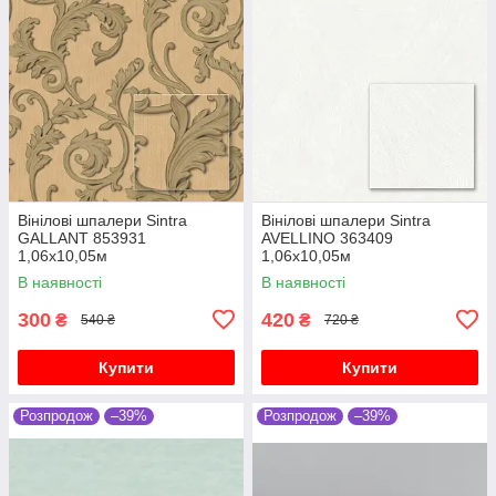
Вінілові шпалери Sintra
Вінілові шпалери Sintra
GALLANT 853931
AVELLINO 363409
1,06х10,05м
1,06х10,05м
В наявності
В наявності
300
420
₴
₴
540 ₴
720 ₴
Купити
Купити
Розпродож
–39%
Розпродож
–39%