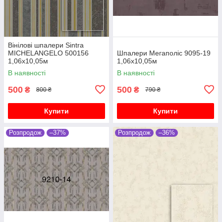
Вінілові шпалери Sintra
MICHELANGELO 500156
Шпалери Мегаполіс 9095-19
1,06х10,05м
1,06х10,05м
В наявності
В наявності
500
500
₴
₴
800 ₴
790 ₴
Купити
Купити
Розпродож
–37%
Розпродож
–36%