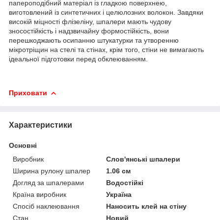
папероподібний матеріал із гладкою поверхнею,
виготовлений із синтетичних і целюлозних волокон. Завдяки
високій міцності флізеліну, шпалери мають чудову
зносостійкість і надзвичайну формостійкість, вони
перешкоджають осипанню штукатурки та утворенню
мікротріщин на стелі та стінах, крім того, стіни не вимагають
ідеальної підготовки перед обклеюванням.
Приховати
Характеристики
Основні
Виробник
Слов'янські шпалери
Ширина рулону шпалер
1.06 см
Догляд за шпалерами
Водостійкі
Країна виробник
Україна
Спосіб наклеювання
Наносить клей на стіну
Стан
Новий