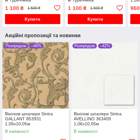
1 100
1 100
960
₴
₴
1 500 ₴
1 500 ₴
Купити
Купити
Акційні пропозиції та новинки
Розпродож
–44%
Розпродож
–42%
Вінілові шпалери Sintra
Вінілові шпалери Sintra
GALLANT 853931
AVELLINO 363409
1,06х10,05м
1,06х10,05м
В наявності
В наявності