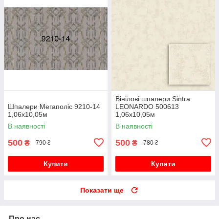
Вінілові шпалери Sintra
Шпалери Мегаполіс 9210-14
LEONARDO 500613
1,06х10,05м
1,06х10,05м
В наявності
В наявності
500
500
₴
₴
790 ₴
780 ₴
Купити
Купити
Показати ще
Про нас