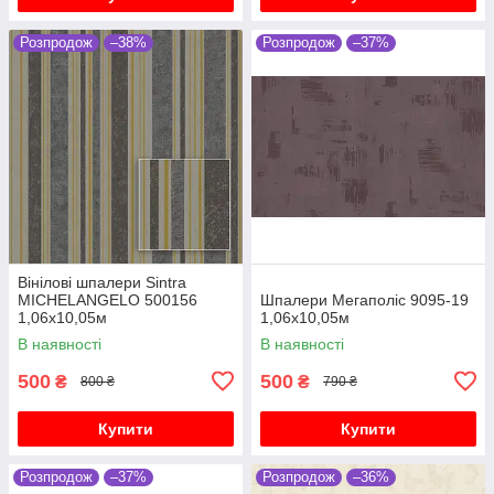
Розпродож
–38%
Розпродож
–37%
Вінілові шпалери Sintra
MICHELANGELO 500156
Шпалери Мегаполіс 9095-19
1,06х10,05м
1,06х10,05м
В наявності
В наявності
500
500
₴
₴
800 ₴
790 ₴
Купити
Купити
Розпродож
–37%
Розпродож
–36%