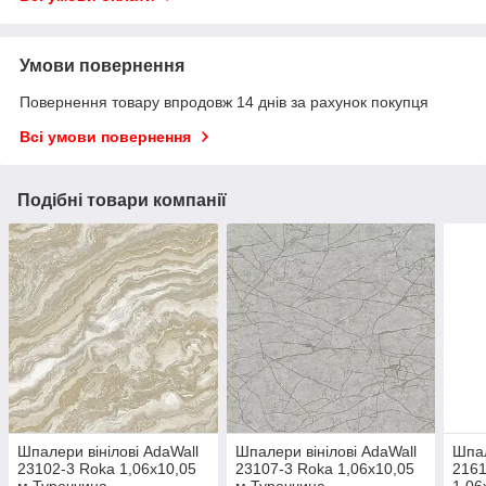
Умови повернення
Повернення товару впродовж 14 днів за рахунок покупця
Всі умови повернення
Подібні товари компанії
Шпалери вінілові AdaWall
Шпалери вінілові AdaWall
Шпал
23102-3 Roka 1,06х10,05
23107-3 Roka 1,06х10,05
2161
м Туреччина
м Туреччина
1,06