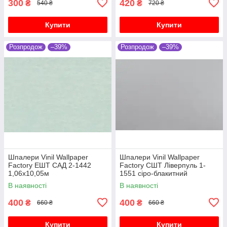
300
420
₴
₴
540 ₴
720 ₴
Купити
Купити
Розпродож
–39%
Розпродож
–39%
Шпалери Vinil Wallpaper
Шпалери Vinil Wallpaper
Factory ЕШТ САД 2-1442
Factory СШТ Ліверпуль 1-
1,06х10,05м
1551 сіро-блакитний
1,06х10,05м
В наявності
В наявності
400
400
₴
₴
660 ₴
660 ₴
Купити
Купити