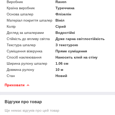
Виробник
Raven
Країна виробник
Туреччина
Основа шпалер
Флізелін
Матеріал покриття шпалер
Вініл
Колір
Сірий
Догляд за шпалерами
Водостійкі
Стійкість до впливу світла
Дуже гарна світлостійкість
Текстура шпалер
З текстурою
Суміщення візерунка
Пряме суміщення
Спосіб наклеювання
Наносить клей на стіну
Ширина рулону шпалер
1.06 см
Довжина рулону
10 м
Стан
Новий
Приховати
Відгуки про товар
Ще немає відгуків про цей товар