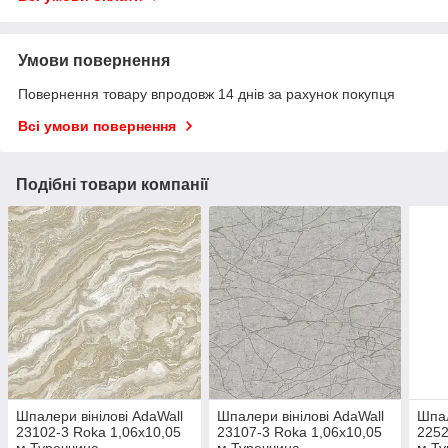
Умови повернення
Повернення товару впродовж 14 днів за рахунок покупця
Всі умови повернення
Подібні товари компанії
Шпалери вінілові AdaWall
Шпалери вінілові AdaWall
Шпал
23102-3 Roka 1,06х10,05
23107-3 Roka 1,06х10,05
2252
м Туреччина
м Туреччина
м Ту