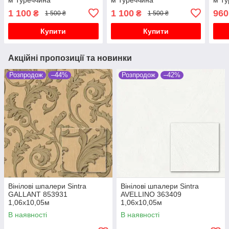
1 100
1 100
960
₴
₴
1 500 ₴
1 500 ₴
Купити
Купити
Акційні пропозиції та новинки
Розпродож
–44%
Розпродож
–42%
Вінілові шпалери Sintra
Вінілові шпалери Sintra
GALLANT 853931
AVELLINO 363409
1,06х10,05м
1,06х10,05м
В наявності
В наявності