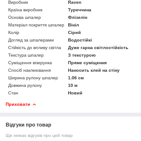
Виробник
Raven
Країна виробник
Туреччина
Основа шпалер
Флізелін
Матеріал покриття шпалер
Вініл
Колір
Сірий
Догляд за шпалерами
Водостійкі
Стійкість до впливу світла
Дуже гарна світлостійкість
Текстура шпалер
З текстурою
Суміщення візерунка
Пряме суміщення
Спосіб наклеювання
Наносить клей на стіну
Ширина рулону шпалер
1.06 см
Довжина рулону
10 м
Стан
Новий
Приховати
Відгуки про товар
Ще немає відгуків про цей товар