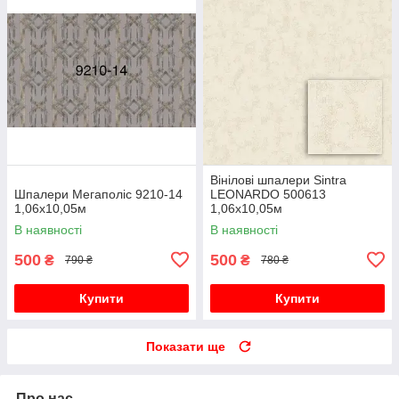
Вінілові шпалери Sintra
Шпалери Мегаполіс 9210-14
LEONARDO 500613
1,06х10,05м
1,06х10,05м
В наявності
В наявності
500
500
₴
₴
790 ₴
780 ₴
Купити
Купити
Показати ще
Про нас