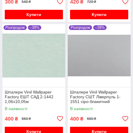
300
420
₴
₴
540 ₴
720 ₴
Купити
Купити
Розпродож
–39%
Розпродож
–39%
Шпалери Vinil Wallpaper
Шпалери Vinil Wallpaper
Factory ЕШТ САД 2-1442
Factory СШТ Ліверпуль 1-
1,06х10,05м
1551 сіро-блакитний
1,06х10,05м
В наявності
В наявності
400
400
₴
₴
660 ₴
660 ₴
Купити
Купити