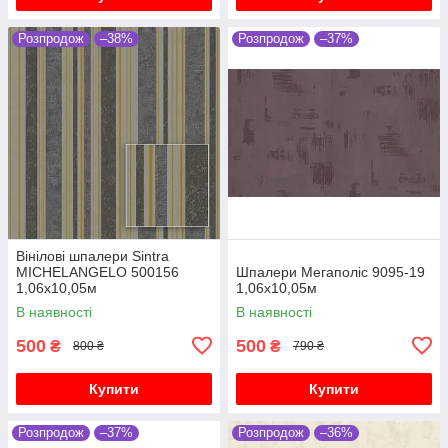
Розпродож
–38%
Розпродож
–37%
Вінілові шпалери Sintra
MICHELANGELO 500156
Шпалери Мегаполіс 9095-19
1,06х10,05м
1,06х10,05м
В наявності
В наявності
500
500
₴
₴
800 ₴
790 ₴
Купити
Купити
Розпродож
–37%
Розпродож
–36%