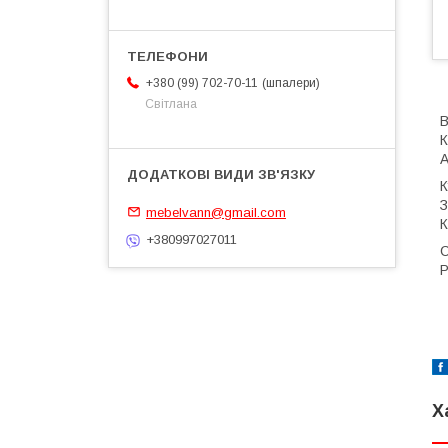
шпалери
+380 (99) 702-70-11
Світлана
В
К
А
З
mebelvann@gmail.com
К
+380997027011
С
Р
Х