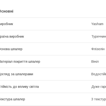
Основні
иробник
Yasham
раїна виробник
Туреччи
снова шпалер
Флізелін
атеріал покриття шпалер
Вініл
огляд за шпалерами
Водостій
тійкість до впливу світла
Дуже гарн
екстура шпалер
З тексту