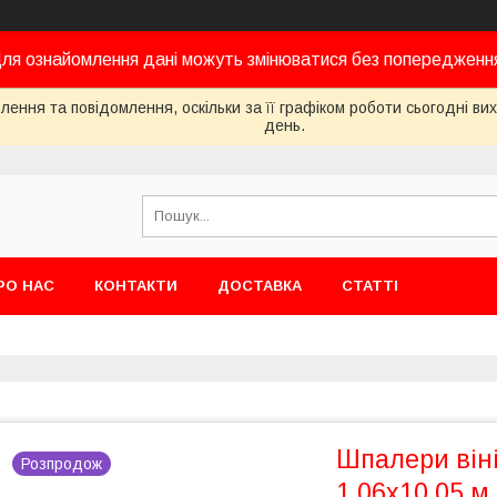
ля ознайомлення дані можуть змінюватися без попередженн
ення та повідомлення, оскільки за її графіком роботи сьогодні в
день.
РО НАС
КОНТАКТИ
ДОСТАВКА
СТАТТІ
Шпалери він
Розпродож
1,06х10,05 м