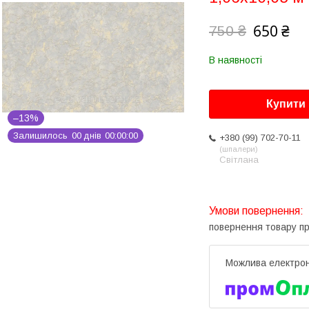
650 ₴
750 ₴
В наявності
Купити
–13%
Залишилось
0
0
днів
0
0
0
0
0
0
+380 (99) 702-70-11
шпалери
Світлана
повернення товару п