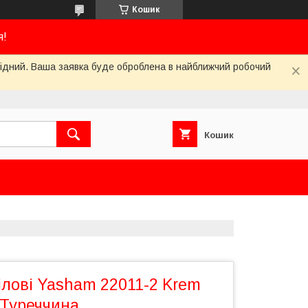
Кошик
я!
ихідний. Ваша заявка буде оброблена в найближчий робочий
Кошик
ілові Yasham 22011-2 Krem
 Туреччина