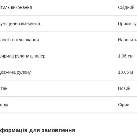
тиль виконання
Східний
уміщення візерунка
Пряме с
посіб наклеювання
Наносить
ирина рулону шпалер
1.06 см
овжина рулону
10.05 м
Стан
Новий
олір
Сірий
нформація для замовлення