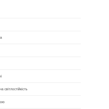
на
кі
а світлостійкість
рою