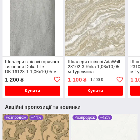
Шпалери вінілові горячого
Шпалери вінілові AdaWall
Шпал
тиснення Duka Life
23102-3 Roka 1,06х10,05
2310
DK.16123-1 1,06х10,05 м
м Туреччина
м Ту
Туреччина
1 200
1 100
1 1
₴
₴
1 500 ₴
Купити
Купити
Акційні пропозиції та новинки
Розпродож
–44%
Розпродож
–42%