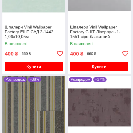
Шпалери Vinil Wallpaper
Шпалери Vinil Wallpaper
Factory ЕШТ САД 2-1442
Factory СШТ Ліверпуль 1-
1,06х10,05м
1551 сіро-блакитний
1,06х10,05м
В наявності
В наявності
400
400
₴
₴
660 ₴
660 ₴
Купити
Купити
Розпродож
–38%
Розпродож
–37%