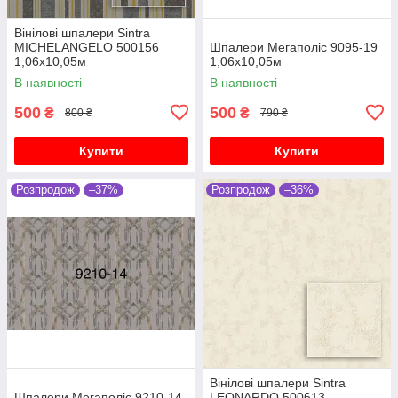
Вінілові шпалери Sintra
MICHELANGELO 500156
Шпалери Мегаполіс 9095-19
1,06х10,05м
1,06х10,05м
В наявності
В наявності
500
500
₴
₴
800 ₴
790 ₴
Купити
Купити
Розпродож
–37%
Розпродож
–36%
Вінілові шпалери Sintra
Шпалери Мегаполіс 9210-14
LEONARDO 500613