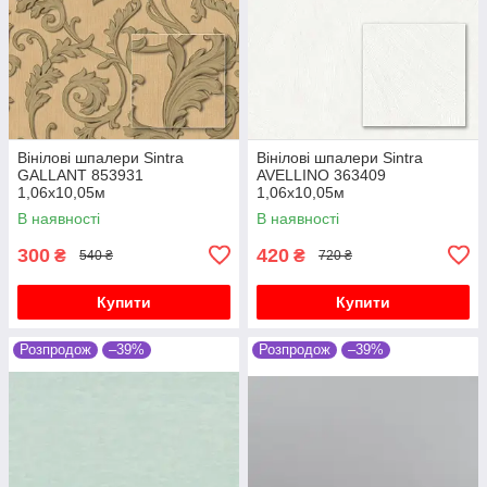
Вінілові шпалери Sintra
Вінілові шпалери Sintra
GALLANT 853931
AVELLINO 363409
1,06х10,05м
1,06х10,05м
В наявності
В наявності
300
420
₴
₴
540 ₴
720 ₴
Купити
Купити
Розпродож
–39%
Розпродож
–39%