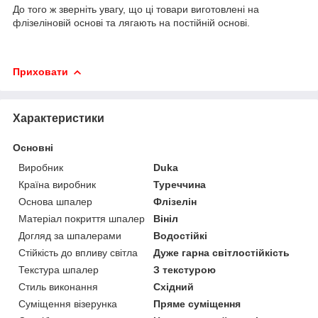
До того ж зверніть увагу, що ці товари виготовлені на
флізеліновій основі та лягають на постійній основі.
Приховати
Характеристики
Основні
Виробник
Duka
Країна виробник
Туреччина
Основа шпалер
Флізелін
Матеріал покриття шпалер
Вініл
Догляд за шпалерами
Водостійкі
Стійкість до впливу світла
Дуже гарна світлостійкість
Текстура шпалер
З текстурою
Стиль виконання
Східний
Суміщення візерунка
Пряме суміщення