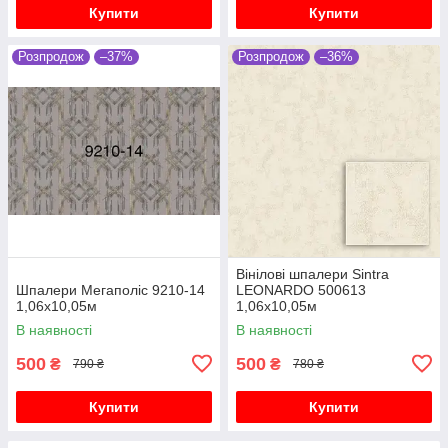
Купити
Купити
Розпродож
–37%
Розпродож
–36%
Вінілові шпалери Sintra
Шпалери Мегаполіс 9210-14
LEONARDO 500613
1,06х10,05м
1,06х10,05м
В наявності
В наявності
500
500
₴
₴
790 ₴
780 ₴
Купити
Купити