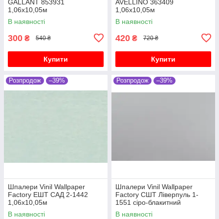
GALLANT 853931
AVELLINO 363409
1,06х10,05м
1,06х10,05м
В наявності
В наявності
300
420
₴
₴
540 ₴
720 ₴
Купити
Купити
Розпродож
–39%
Розпродож
–39%
Шпалери Vinil Wallpaper
Шпалери Vinil Wallpaper
Factory ЕШТ САД 2-1442
Factory СШТ Ліверпуль 1-
1,06х10,05м
1551 сіро-блакитний
1,06х10,05м
В наявності
В наявності