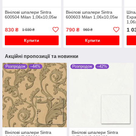
Вінілові шпалери Sintra
Вінілові шпалери Sintra
Шпал
600504 Milan 1,06х10,05м
600603 Milan 1,06х10,05м
Expa
1,06
830
790
1 0
₴
₴
1 030 ₴
960 ₴
Купити
Купити
Акційні пропозиції та новинки
Розпродож
–44%
Розпродож
–42%
Вінілові шпалери Sintra
Вінілові шпалери Sintra