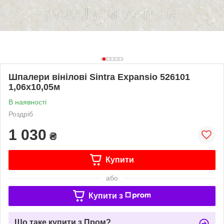
Шпалери вінілові Sintra Expansio 526101
1,06х10,05м
В наявності
Роздріб
1 030
₴
Купити
або
Купити з
Що таке купити з Пром?