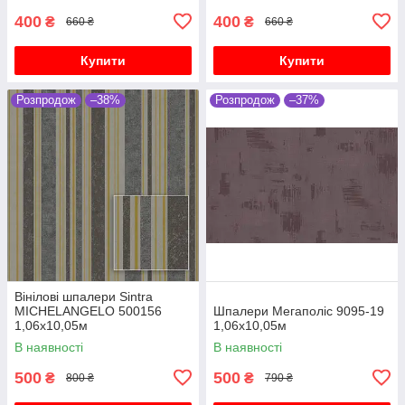
400
400
₴
₴
660 ₴
660 ₴
Купити
Купити
Розпродож
–38%
Розпродож
–37%
Вінілові шпалери Sintra
MICHELANGELO 500156
Шпалери Мегаполіс 9095-19
1,06х10,05м
1,06х10,05м
В наявності
В наявності
500
500
₴
₴
800 ₴
790 ₴