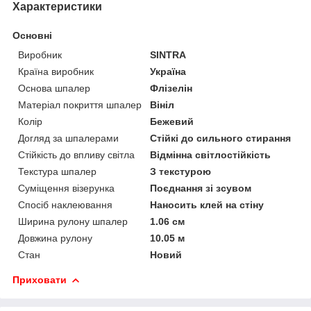
Характеристики
Основні
Виробник
SINTRA
Країна виробник
Україна
Основа шпалер
Флізелін
Матеріал покриття шпалер
Вініл
Колір
Бежевий
Догляд за шпалерами
Стійкі до сильного стирання
Стійкість до впливу світла
Відмінна світлостійкість
Текстура шпалер
З текстурою
Суміщення візерунка
Поєднання зі зсувом
Спосіб наклеювання
Наносить клей на стіну
Ширина рулону шпалер
1.06 см
Довжина рулону
10.05 м
Стан
Новий
Приховати