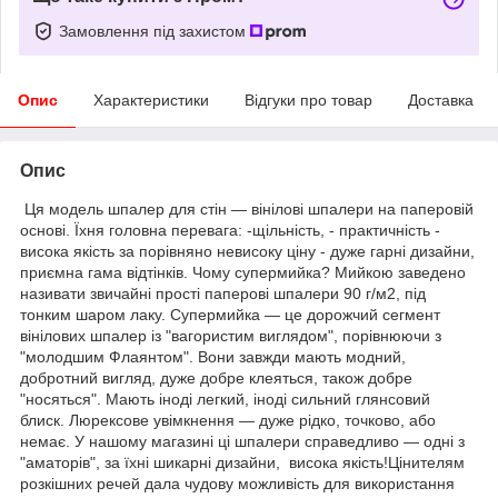
Замовлення під захистом
Опис
Характеристики
Відгуки про товар
Доставка
Опис
Ця модель шпалер для стін — вінілові шпалери на паперовій
основі. Їхня головна перевага: -щільність, - практичність -
висока якість за порівняно невисоку ціну - дуже гарні дизайни,
приємна гама відтінків. Чому супермийка? Мийкою заведено
називати звичайні прості паперові шпалери 90 г/м2, під
тонким шаром лаку. Супермийка — це дорожчий сегмент
вінілових шпалер із "вагористим виглядом", порівнюючи з
"молодшим Флаянтом". Вони завжди мають модний,
добротний вигляд, дуже добре клеяться, також добре
"носяться". Мають іноді легкий, іноді сильний глянсовий
блиск. Люрексове увімкнення — дуже рідко, точково, або
немає. У нашому магазині ці шпалери справедливо — одні з
"аматорів", за їхні шикарні дизайни, висока якість!Цінителям
розкішних речей дала чудову можливість для використання