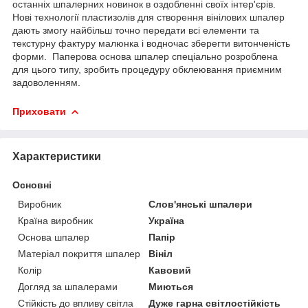
останніх шпалерних новинок в оздобленні своїх інтер'єрів.
Нові технології пластизолів для створення вінілових шпалер
дають змогу найбільш точно передати всі елементи та
текстурну фактуру малюнка і водночас зберегти витонченість
форми. Паперова основа шпалер спеціально розроблена
для цього типу, зробить процедуру обклеювання приємним
задоволенням.
Приховати
Характеристики
Основні
Виробник
Слов'янські шпалери
Країна виробник
Україна
Основа шпалер
Папір
Матеріал покриття шпалер
Вініл
Колір
Кавовий
Догляд за шпалерами
Миються
Стійкість до впливу світла
Дуже гарна світлостійкість