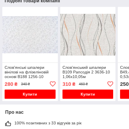
Подібні товари компанії
Слов'янські шпалери
Слов'янський шпалери
Слов
вінілові на флізеліновій
В109 Рапсодія 2 3636-10
В49,
основі В188 1256-10
1,06х10,05м
0,53
1,06х10,05м
280
310
250
₴
₴
340 ₴
460 ₴
Купити
Купити
Про нас
100% позитивних з 33 відгуків за рік